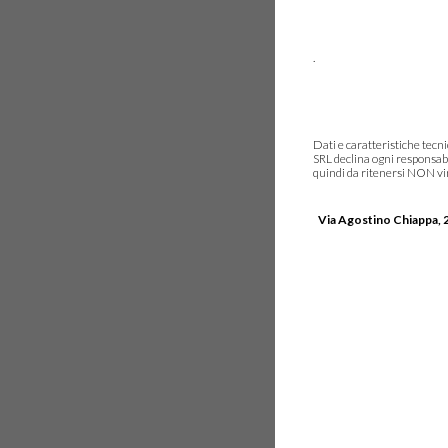
.
Dati e caratteristiche tec
SRL declina ogni responsabi
quindi da ritenersi NON vinc
Via Agostino Chiappa, 2