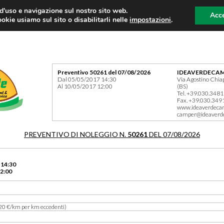
 d'uso e navigazione sul nostro sito web.
Acce
okie usiamo sul sito o disabilitarli nelle
impostazioni
.
Preventivo 50261 del 07/08/2026
IDEAVERDECAM
Dal 05/05/2017 14:30
Via Agostino Chia
Al 10/05/2017 12:00
(BS)
Tel. +39.030.348
Fax. +39.030.349
www.ideaverdeca
camper@ideaverd
PREVENTIVO DI NOLEGGIO N.
50261
DEL 07/08/2026
 14:30
2:00
20 €/km per km eccedenti)