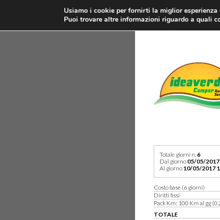
Usiamo i cookie per fornirti la miglior esperienza
Puoi trovare altre informazioni riguardo a quali co
Totale giorni n.
6
Dal giorno
05/05/2017
Al giorno
10/05/2017 1
Costo base (6 giorni)
Diritti fissi
Pack Km: 100 Km al gg (0,
TOTALE