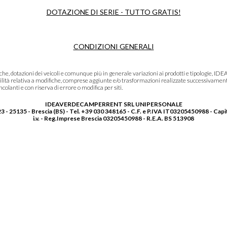
DOTAZIONE DI SERIE - TUTTO GRATIS!
CONDIZIONI GENERALI
niche, dotazioni dei veicoli e comunque più in generale variazioni ai prodotti e tipolo
lità relativa a modifiche, comprese aggiunte e/o trasformazioni realizzate successivament
olanti e con riserva di errore o modifica per siti.
IDEAVERDECAMPERRENT SRL UNIPERSONALE
3 - 25135 - Brescia (BS) - Tel. +39 030 348165 - C.F. e P.IVA IT03205450988 - Capi
i.v. - Reg.Imprese Brescia 03205450988 - R.E.A. BS 513908