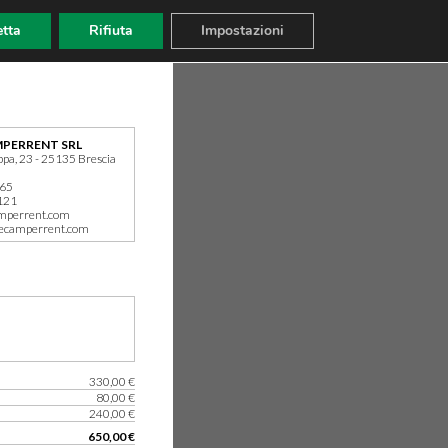
tta
Rifiuta
Impostazioni
PERRENT SRL
ppa, 23 - 25135 Brescia
165
121
mperrent.com
ecamperrent.com
330,00 €
80,00 €
240,00 €
650,00 €