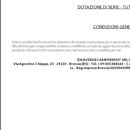
DOTAZIONE DI SERIE - TU
.
CONDIZIONI GENE
Dati e caratteristiche tecniche, dotazioni dei veicoli e comunque più in genera
SRL declina ogni responsabilità relativa a modifiche, comprese aggiunte e/o trasf
quindi da ritenersi NON vincolanti e con riserva di errore o modifica per siti.
IDEAVERDECAMPERRENT SRL 
Via Agostino Chiappa, 23 - 25135 - Brescia (BS) - Tel. +39 030 348165 - C
i.v. - Reg.Imprese Brescia 0320545098