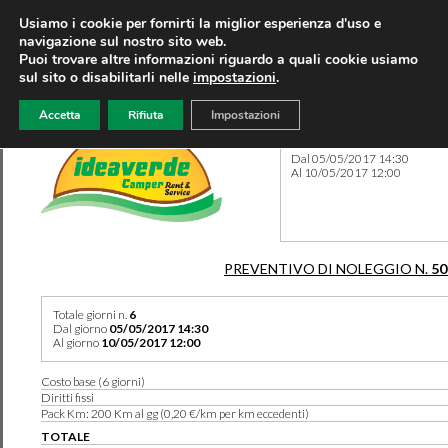
Usiamo i cookie per fornirti la miglior esperienza d'uso e
navigazione sul nostro sito web.
Puoi trovare altre informazioni riguardo a quali cookie usiamo
sul sito o disabilitarli nelle
impostazioni
.
Accetta
Rifiuta
Impostazioni
Preventivo 50260 del 10/08
Dal 05/05/2017 14:30
Al 10/05/2017 12:00
PREVENTIVO DI NOLEGGIO N.
50
Totale giorni n.
6
Dal giorno
05/05/2017 14:30
Al giorno
10/05/2017 12:00
Costo base (6 giorni)
Diritti fissi
Pack Km: 200 Km al gg (0,20 €/km per km eccedenti)
TOTALE