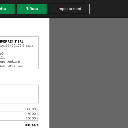
tta
Rifiuta
Impostazioni
PERRENT SRL
ppa, 23 - 25135 Brescia
165
121
mperrent.com
ecamperrent.com
300,00 €
80,00 €
160,00 €
540,00 €