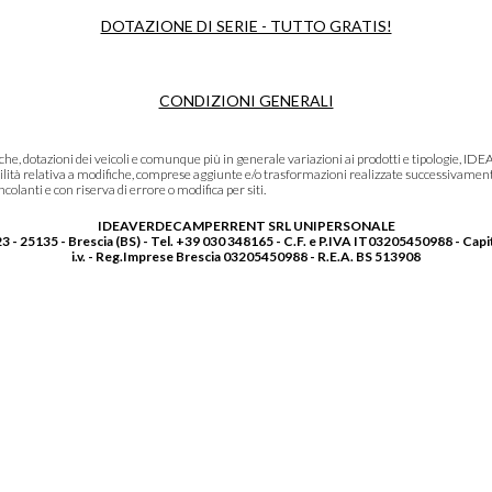
DOTAZIONE DI SERIE - TUTTO GRATIS!
CONDIZIONI GENERALI
niche, dotazioni dei veicoli e comunque più in generale variazioni ai prodotti e tipolo
lità relativa a modifiche, comprese aggiunte e/o trasformazioni realizzate successivament
olanti e con riserva di errore o modifica per siti.
IDEAVERDECAMPERRENT SRL UNIPERSONALE
3 - 25135 - Brescia (BS) - Tel. +39 030 348165 - C.F. e P.IVA IT03205450988 - Capi
i.v. - Reg.Imprese Brescia 03205450988 - R.E.A. BS 513908