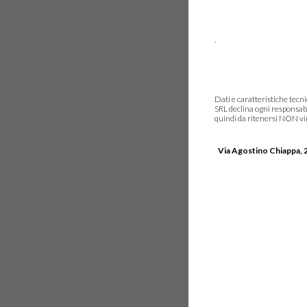
.
Dati e caratteristiche tec
SRL declina ogni responsabi
quindi da ritenersi NON vinc
Via Agostino Chiappa, 2