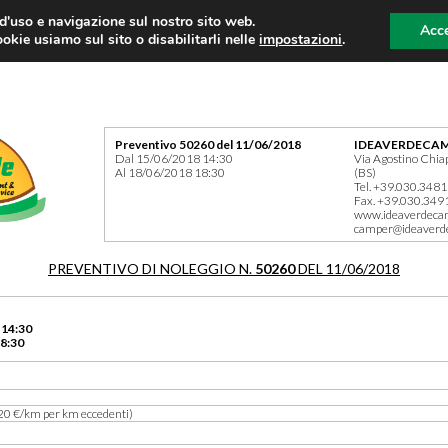
 d'uso e navigazione sul nostro sito web.
Acce
okie usiamo sul sito o disabilitarli nelle
impostazioni
.
Preventivo 50260 del 11/06/2018
IDEAVERDECAM
Dal 15/06/2018 14:30
Via Agostino Chia
Al 18/06/2018 18:30
(BS)
Tel. +39.030.348
Fax. +39.030.349
www.ideaverdeca
camper@ideaverd
PREVENTIVO DI NOLEGGIO N.
50260
DEL 11/06/2018
 14:30
8:30
20 €/km per km eccedenti)