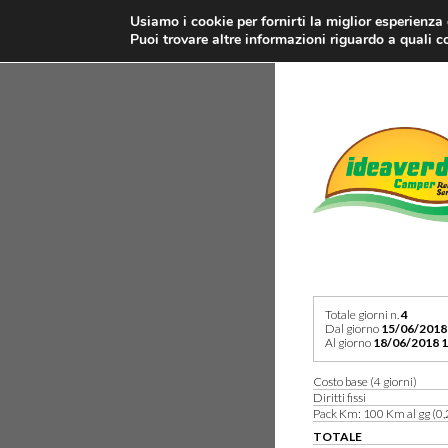
Usiamo i cookie per fornirti la miglior esperienza
Puoi trovare altre informazioni riguardo a quali co
Totale giorni n.
4
Dal giorno
15/06/2018
Al giorno
18/06/2018 1
Costo base (4 giorni)
Diritti fissi
Pack Km: 100 Km al gg (0,
TOTALE