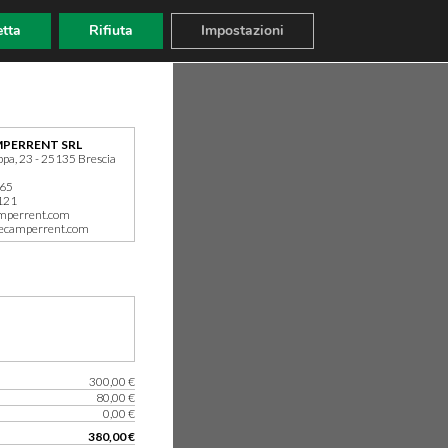
tta
Rifiuta
Impostazioni
PERRENT SRL
ppa, 23 - 25135 Brescia
165
121
mperrent.com
ecamperrent.com
300,00 €
80,00 €
0,00 €
380,00 €