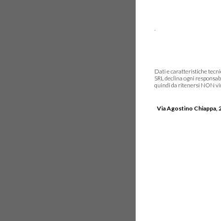
.
Dati e caratteristiche tec
SRL declina ogni responsabi
quindi da ritenersi NON vinc
Via Agostino Chiappa, 2