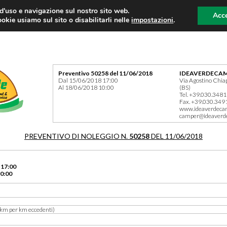
 d'uso e navigazione sul nostro sito web.
Acce
okie usiamo sul sito o disabilitarli nelle
impostazioni
.
Preventivo 50258 del 11/06/2018
IDEAVERDECAM
Dal 15/06/2018 17:00
Via Agostino Chia
Al 18/06/2018 10:00
(BS)
Tel. +39.030.348
Fax. +39.030.349
www.ideaverdeca
camper@ideaverd
PREVENTIVO DI NOLEGGIO N.
50258
DEL 11/06/2018
 17:00
0:00
km per km eccedenti)