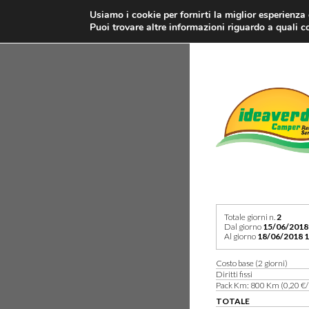
Usiamo i cookie per fornirti la miglior esperienza
Puoi trovare altre informazioni riguardo a quali co
Totale giorni n.
2
Dal giorno
15/06/2018
Al giorno
18/06/2018 1
Costo base (2 giorni)
Diritti fissi
Pack Km: 800 Km (0,20 €/
TOTALE