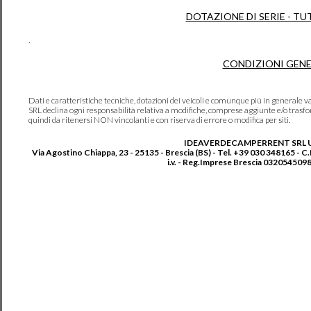
DOTAZIONE DI SERIE - TU
.
CONDIZIONI GENE
Dati e caratteristiche tecniche, dotazioni dei veicoli e comunque più in genera
SRL declina ogni responsabilità relativa a modifiche, comprese aggiunte e/o trasf
quindi da ritenersi NON vincolanti e con riserva di errore o modifica per siti.
IDEAVERDECAMPERRENT SRL 
Via Agostino Chiappa, 23 - 25135 - Brescia (BS) - Tel. +39 030 348165 - C
i.v. - Reg.Imprese Brescia 0320545098