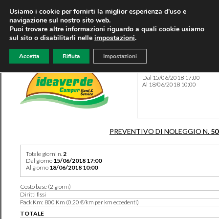
Usiamo i cookie per fornirti la miglior esperienza d'uso e
navigazione sul nostro sito web.
Puoi trovare altre informazioni riguardo a quali cookie usiamo
sul sito o disabilitarli nelle
impostazioni
.
Accetta
Rifiuta
Impostazioni
Preventivo 50257 del 11/06
Dal 15/06/2018 17:00
Al 18/06/2018 10:00
PREVENTIVO DI NOLEGGIO N.
50
Totale giorni n.
2
Dal giorno
15/06/2018 17:00
Al giorno
18/06/2018 10:00
Costo base (2 giorni)
Diritti fissi
Pack Km: 800 Km (0,20 €/km per km eccedenti)
TOTALE