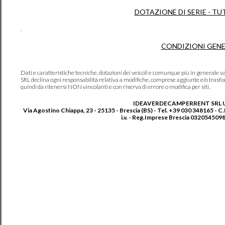
DOTAZIONE DI SERIE - TU
.
CONDIZIONI GENE
Dati e caratteristiche tecniche, dotazioni dei veicoli e comunque più in genera
SRL declina ogni responsabilità relativa a modifiche, comprese aggiunte e/o trasf
quindi da ritenersi NON vincolanti e con riserva di errore o modifica per siti.
IDEAVERDECAMPERRENT SRL 
Via Agostino Chiappa, 23 - 25135 - Brescia (BS) - Tel. +39 030 348165 - C
i.v. - Reg.Imprese Brescia 0320545098