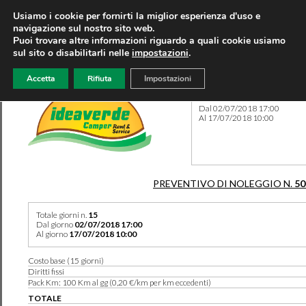
Usiamo i cookie per fornirti la miglior esperienza d'uso e
navigazione sul nostro sito web.
Puoi trovare altre informazioni riguardo a quali cookie usiamo
sul sito o disabilitarli nelle
impostazioni
.
Accetta
Rifiuta
Impostazioni
Preventivo 50251 del 07/06
Dal 02/07/2018 17:00
Al 17/07/2018 10:00
PREVENTIVO DI NOLEGGIO N.
50
Totale giorni n.
15
Dal giorno
02/07/2018 17:00
Al giorno
17/07/2018 10:00
Costo base (15 giorni)
Diritti fissi
Pack Km: 100 Km al gg (0,20 €/km per km eccedenti)
TOTALE