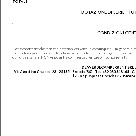
TOTALE
DOTAZIONE DI SERIE - TU
.
CONDIZIONI GENE
Dati e caratteristiche tecniche, dotazioni dei veicoli e comunque più in genera
SRL declina ogni responsabilità relativa a modifiche, comprese aggiunte e/o trasf
quindi da ritenersi NON vincolanti e con riserva di errore o modifica per siti.
IDEAVERDECAMPERRENT SRL 
Via Agostino Chiappa, 23 - 25135 - Brescia (BS) - Tel. +39 030 348165 - C
i.v. - Reg.Imprese Brescia 0320545098