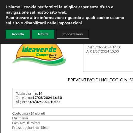
Usiamo i cookie per fornirti la miglior esperienza d'uso e
navigazione sul nostro sito web.
Puoi trovare altre informazioni riguardo a quali cookie usiamo
sul sito o disabilitarli nelle
impostazioni
.
Accetta
Rifiuta
Impostazioni
Preventivo 5025 del 18/01/
Dal 17/06/2024 16:30
Al 01/07/2024 10:00
PREVENTIVO DI NOLEGGIO N.
5
Totale giorni n.
14
Dal giorno
17/06/2024 16:30
Al giorno
01/07/2024 10:00
Costo base (14 giorni)
Diritti fissi
Pack Km: Illimitati
Prezzo aggiuntivo ritiro: