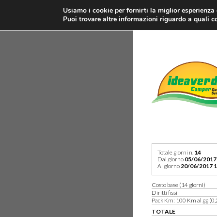
Usiamo i cookie per fornirti la miglior esperienza
Puoi trovare altre informazioni riguardo a quali co
Totale giorni n.
14
Dal giorno
05/06/2017
Al giorno
20/06/2017 1
Costo base (14 giorni)
Diritti fissi
Pack Km: 100 Km al gg (0,
TOTALE