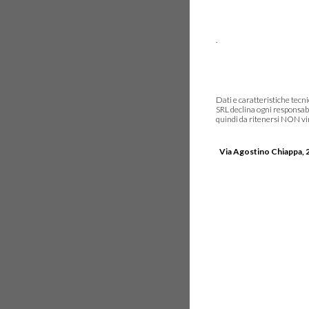
.
Dati e caratteristiche tec
SRL declina ogni responsabi
quindi da ritenersi NON vinc
Via Agostino Chiappa, 2