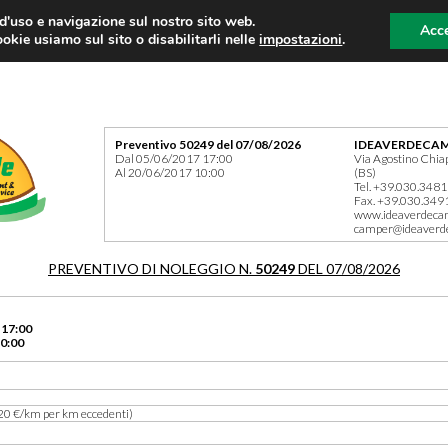
 d'uso e navigazione sul nostro sito web.
Acce
okie usiamo sul sito o disabilitarli nelle
impostazioni
.
Preventivo 50249 del 07/08/2026
IDEAVERDECAM
Dal 05/06/2017 17:00
Via Agostino Chia
Al 20/06/2017 10:00
(BS)
Tel. +39.030.348
Fax. +39.030.349
www.ideaverdeca
camper@ideaverd
PREVENTIVO DI NOLEGGIO N.
50249
DEL 07/08/2026
 17:00
0:00
20 €/km per km eccedenti)