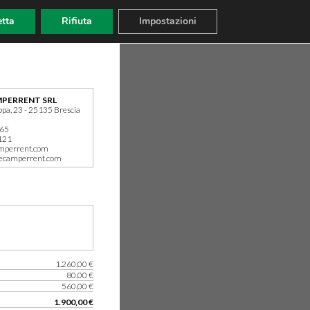
tta
Rifiuta
Impostazioni
PERRENT SRL
ppa, 23 - 25135 Brescia
165
121
mperrent.com
ecamperrent.com
1.260,00 €
80,00 €
560,00 €
1.900,00 €