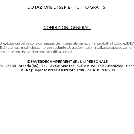
DOTAZIONE DI SERIE - TUTTO GRATIS!
CONDIZIONI GENERALI
niche, dotazioni dei veicoli e comunque più in generale variazioni ai prodotti e tipolo
lità relativa a modifiche, comprese aggiunte e/o trasformazioni realizzate successivament
olanti e con riserva di errore o modifica per siti.
IDEAVERDECAMPERRENT SRL UNIPERSONALE
3 - 25135 - Brescia (BS) - Tel. +39 030 348165 - C.F. e P.IVA IT03205450988 - Capi
i.v. - Reg.Imprese Brescia 03205450988 - R.E.A. BS 513908