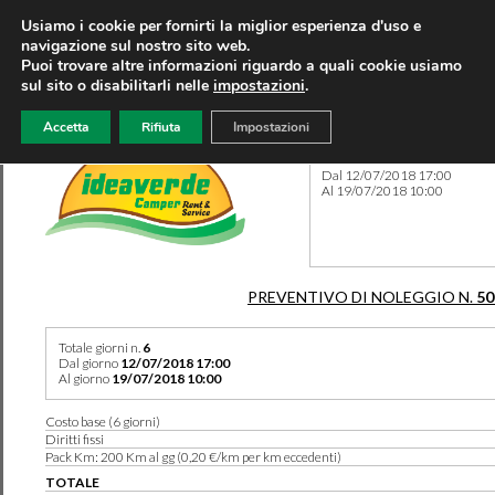
Usiamo i cookie per fornirti la miglior esperienza d'uso e
navigazione sul nostro sito web.
Puoi trovare altre informazioni riguardo a quali cookie usiamo
sul sito o disabilitarli nelle
impostazioni
.
Accetta
Rifiuta
Impostazioni
Preventivo 50247 del 06/06
Dal 12/07/2018 17:00
Al 19/07/2018 10:00
PREVENTIVO DI NOLEGGIO N.
50
Totale giorni n.
6
Dal giorno
12/07/2018 17:00
Al giorno
19/07/2018 10:00
Costo base (6 giorni)
Diritti fissi
Pack Km: 200 Km al gg (0,20 €/km per km eccedenti)
TOTALE