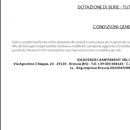
DOTAZIONE DI SERIE - TU
.
CONDIZIONI GENE
Dati e caratteristiche tecniche, dotazioni dei veicoli e comunque più in genera
SRL declina ogni responsabilità relativa a modifiche, comprese aggiunte e/o trasf
quindi da ritenersi NON vincolanti e con riserva di errore o modifica per siti.
IDEAVERDECAMPERRENT SRL 
Via Agostino Chiappa, 23 - 25135 - Brescia (BS) - Tel. +39 030 348165 - C
i.v. - Reg.Imprese Brescia 0320545098