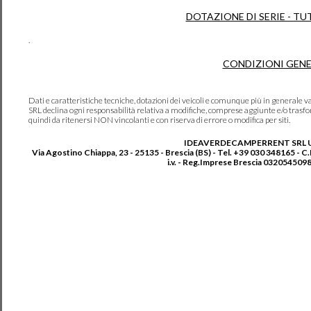
DOTAZIONE DI SERIE - TU
.
CONDIZIONI GENE
Dati e caratteristiche tecniche, dotazioni dei veicoli e comunque più in genera
SRL declina ogni responsabilità relativa a modifiche, comprese aggiunte e/o trasf
quindi da ritenersi NON vincolanti e con riserva di errore o modifica per siti.
IDEAVERDECAMPERRENT SRL 
Via Agostino Chiappa, 23 - 25135 - Brescia (BS) - Tel. +39 030 348165 - C
i.v. - Reg.Imprese Brescia 0320545098