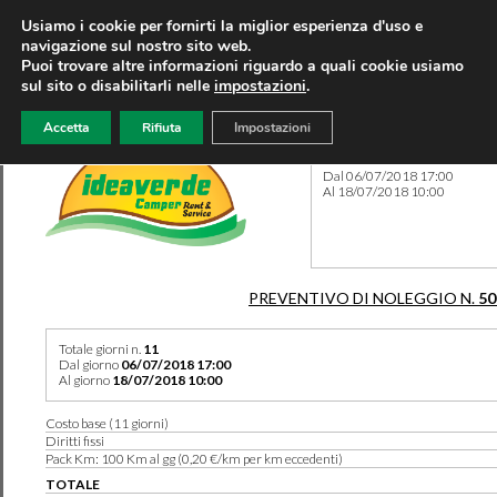
Usiamo i cookie per fornirti la miglior esperienza d'uso e
navigazione sul nostro sito web.
Puoi trovare altre informazioni riguardo a quali cookie usiamo
sul sito o disabilitarli nelle
impostazioni
.
Accetta
Rifiuta
Impostazioni
Preventivo 50245 del 06/06
Dal 06/07/2018 17:00
Al 18/07/2018 10:00
PREVENTIVO DI NOLEGGIO N.
50
Totale giorni n.
11
Dal giorno
06/07/2018 17:00
Al giorno
18/07/2018 10:00
Costo base (11 giorni)
Diritti fissi
Pack Km: 100 Km al gg (0,20 €/km per km eccedenti)
TOTALE