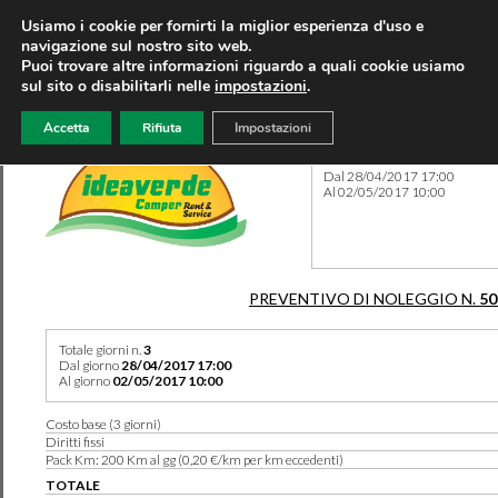
Usiamo i cookie per fornirti la miglior esperienza d'uso e
navigazione sul nostro sito web.
Puoi trovare altre informazioni riguardo a quali cookie usiamo
sul sito o disabilitarli nelle
impostazioni
.
Accetta
Rifiuta
Impostazioni
Preventivo 50244 del 06/08
Dal 28/04/2017 17:00
Al 02/05/2017 10:00
PREVENTIVO DI NOLEGGIO N.
50
Totale giorni n.
3
Dal giorno
28/04/2017 17:00
Al giorno
02/05/2017 10:00
Costo base (3 giorni)
Diritti fissi
Pack Km: 200 Km al gg (0,20 €/km per km eccedenti)
TOTALE