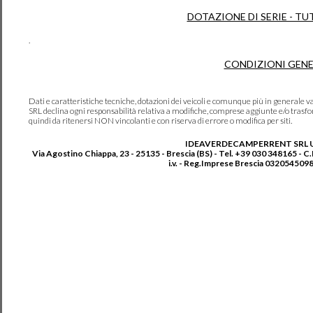
DOTAZIONE DI SERIE - TU
.
CONDIZIONI GENE
Dati e caratteristiche tecniche, dotazioni dei veicoli e comunque più in genera
SRL declina ogni responsabilità relativa a modifiche, comprese aggiunte e/o trasf
quindi da ritenersi NON vincolanti e con riserva di errore o modifica per siti.
IDEAVERDECAMPERRENT SRL 
Via Agostino Chiappa, 23 - 25135 - Brescia (BS) - Tel. +39 030 348165 - C
i.v. - Reg.Imprese Brescia 0320545098