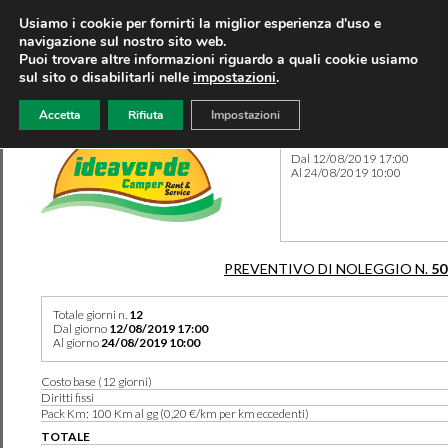
Usiamo i cookie per fornirti la miglior esperienza d'uso e
navigazione sul nostro sito web.
Puoi trovare altre informazioni riguardo a quali cookie usiamo
sul sito o disabilitarli nelle
impostazioni
.
Accetta
Rifiuta
Impostazioni
Preventivo 50244 del 01/05
Dal 12/08/2019 17:00
Al 24/08/2019 10:00
PREVENTIVO DI NOLEGGIO N.
50
Totale giorni n.
12
Dal giorno
12/08/2019 17:00
Al giorno
24/08/2019 10:00
Costo base (12 giorni)
Diritti fissi
Pack Km: 100 Km al gg (0,20 €/km per km eccedenti)
TOTALE