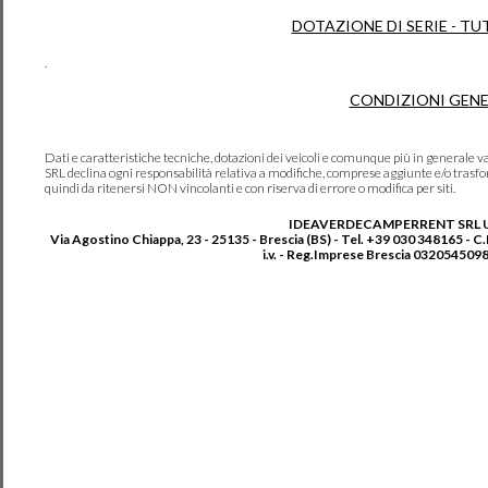
DOTAZIONE DI SERIE - TU
.
CONDIZIONI GENE
Dati e caratteristiche tecniche, dotazioni dei veicoli e comunque più in genera
SRL declina ogni responsabilità relativa a modifiche, comprese aggiunte e/o trasf
quindi da ritenersi NON vincolanti e con riserva di errore o modifica per siti.
IDEAVERDECAMPERRENT SRL 
Via Agostino Chiappa, 23 - 25135 - Brescia (BS) - Tel. +39 030 348165 - C
i.v. - Reg.Imprese Brescia 0320545098