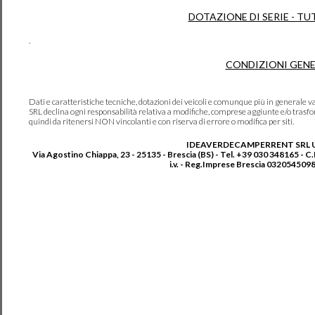
DOTAZIONE DI SERIE - TU
.
CONDIZIONI GENE
Dati e caratteristiche tecniche, dotazioni dei veicoli e comunque più in genera
SRL declina ogni responsabilità relativa a modifiche, comprese aggiunte e/o trasf
quindi da ritenersi NON vincolanti e con riserva di errore o modifica per siti.
IDEAVERDECAMPERRENT SRL 
Via Agostino Chiappa, 23 - 25135 - Brescia (BS) - Tel. +39 030 348165 - C
i.v. - Reg.Imprese Brescia 0320545098