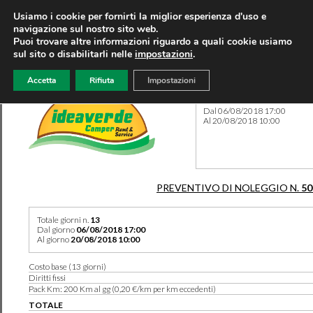
Usiamo i cookie per fornirti la miglior esperienza d'uso e
navigazione sul nostro sito web.
Puoi trovare altre informazioni riguardo a quali cookie usiamo
sul sito o disabilitarli nelle
impostazioni
.
Accetta
Rifiuta
Impostazioni
Preventivo 50244 del 05/06
Dal 06/08/2018 17:00
Al 20/08/2018 10:00
PREVENTIVO DI NOLEGGIO N.
50
Totale giorni n.
13
Dal giorno
06/08/2018 17:00
Al giorno
20/08/2018 10:00
Costo base (13 giorni)
Diritti fissi
Pack Km: 200 Km al gg (0,20 €/km per km eccedenti)
TOTALE