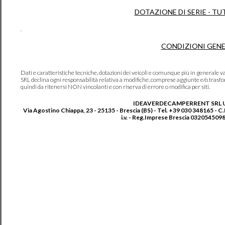
DOTAZIONE DI SERIE - TU
.
CONDIZIONI GENE
Dati e caratteristiche tecniche, dotazioni dei veicoli e comunque più in genera
SRL declina ogni responsabilità relativa a modifiche, comprese aggiunte e/o trasf
quindi da ritenersi NON vincolanti e con riserva di errore o modifica per siti.
IDEAVERDECAMPERRENT SRL 
Via Agostino Chiappa, 23 - 25135 - Brescia (BS) - Tel. +39 030 348165 - C
i.v. - Reg.Imprese Brescia 0320545098