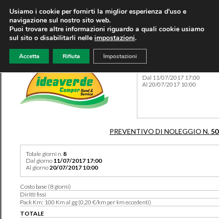
Usiamo i cookie per fornirti la miglior esperienza d'uso e
navigazione sul nostro sito web.
Puoi trovare altre informazioni riguardo a quali cookie usiamo
sul sito o disabilitarli nelle
impostazioni
.
Accetta
Rifiuta
Impostazioni
Preventivo 50238 del 06/08
Dal 11/07/2017 17:00
Al 20/07/2017 10:00
PREVENTIVO DI NOLEGGIO N.
50
Totale giorni n.
8
Dal giorno
11/07/2017 17:00
Al giorno
20/07/2017 10:00
Costo base (8 giorni)
Diritti fissi
Pack Km: 100 Km al gg (0,20 €/km per km eccedenti)
TOTALE