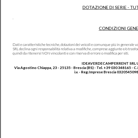
DOTAZIONE DI SERIE - TU
.
CONDIZIONI GENE
Dati e caratteristiche tecniche, dotazioni dei veicoli e comunque più in genera
SRL declina ogni responsabilità relativa a modifiche, comprese aggiunte e/o trasf
quindi da ritenersi NON vincolanti e con riserva di errore o modifica per siti.
IDEAVERDECAMPERRENT SRL 
Via Agostino Chiappa, 23 - 25135 - Brescia (BS) - Tel. +39 030 348165 - C
i.v. - Reg.Imprese Brescia 0320545098