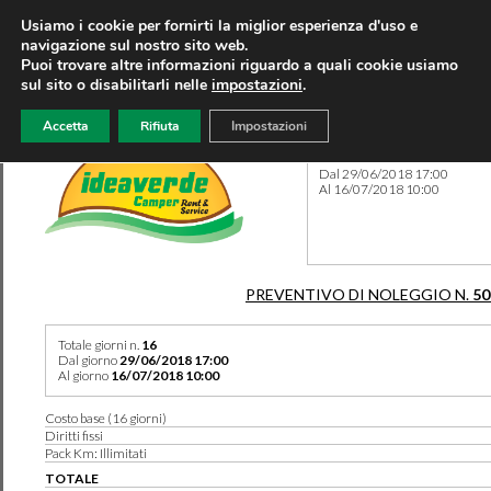
Usiamo i cookie per fornirti la miglior esperienza d'uso e
navigazione sul nostro sito web.
Puoi trovare altre informazioni riguardo a quali cookie usiamo
sul sito o disabilitarli nelle
impostazioni
.
Accetta
Rifiuta
Impostazioni
Preventivo 50238 del 04/06
Dal 29/06/2018 17:00
Al 16/07/2018 10:00
PREVENTIVO DI NOLEGGIO N.
50
Totale giorni n.
16
Dal giorno
29/06/2018 17:00
Al giorno
16/07/2018 10:00
Costo base (16 giorni)
Diritti fissi
Pack Km: Illimitati
TOTALE