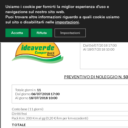
Usiamo i cookie per fornirti la miglior esperienza d'uso e
navigazione sul nostro sito web.
Puoi trovare altre informazioni riguardo a quali cookie usiamo
sul sito o disabilitarli nelle
impostazioni
.
Accetta
Rifiuta
Impostazioni
Preventivo 50237 del 04/06
Dal 06/07/2018 17:00
Al 18/07/2018 10:00
PREVENTIVO DI NOLEGGIO N.
50
Totale giorni n.
11
Dal giorno
06/07/2018 17:00
Al giorno
18/07/2018 10:00
Costo base (11 giorni)
Diritti fissi
Pack Km: 200 Km al gg (0,20 €/km per km eccedenti)
TOTALE