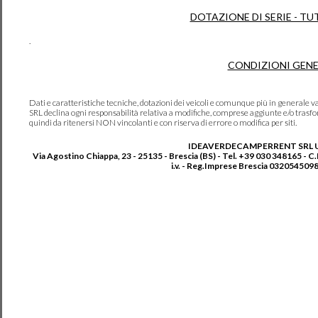
DOTAZIONE DI SERIE - TU
.
CONDIZIONI GENE
Dati e caratteristiche tecniche, dotazioni dei veicoli e comunque più in genera
SRL declina ogni responsabilità relativa a modifiche, comprese aggiunte e/o trasf
quindi da ritenersi NON vincolanti e con riserva di errore o modifica per siti.
IDEAVERDECAMPERRENT SRL 
Via Agostino Chiappa, 23 - 25135 - Brescia (BS) - Tel. +39 030 348165 - C
i.v. - Reg.Imprese Brescia 0320545098