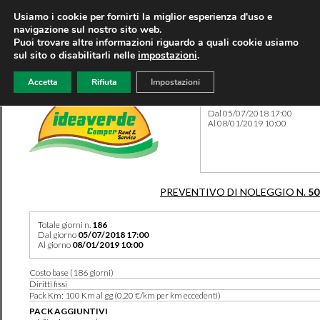
Usiamo i cookie per fornirti la miglior esperienza d'uso e
navigazione sul nostro sito web.
Puoi trovare altre informazioni riguardo a quali cookie usiamo
sul sito o disabilitarli nelle
impostazioni
.
Accetta
Rifiuta
Impostazioni
Preventivo 50235 del 03/06
Dal 05/07/2018 17:00
Al 08/01/2019 10:00
PREVENTIVO DI NOLEGGIO N.
50
Totale giorni n.
186
Dal giorno
05/07/2018 17:00
Al giorno
08/01/2019 10:00
Costo base (186 giorni)
Diritti fissi
Pack Km: 100 Km al gg (0,20 €/km per km eccedenti)
PACK AGGIUNTIVI