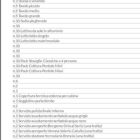
n.1 Stuoia x veranda
n.5 Tavolo piccolo
n.5 Tavolo medio
n.5 Tavolo grande
n.10 Sedia pieghevole
n.10
n.10 Lettino da sole in alluminio
n.10 Letto fatto singolo
n.10 Letto fatto matrimoniale
n.10
n.10
n.10
n.10 Pack Stoviglie Classiche x 4 persone
n.10 Pack Cottura Pentole Mini
n.10 Pack Cottura Pentole Maxi
n.10
n.6
n.2
n.1
n.1 Copertura termica esterna per cabina
n.1 Seggiolino porta bimbo
n.2
n.1 Servizio pulizia finale interna
n.1 Servizio svuotamento serbatoio acque grigie
n.1 Servizio svuotamento serbatoio acque nere
n.2 Servizio aeroporto Bergamo Orio al Serio (una tratta)
n.2 Servizio aeroporto Verona Valerio Catullo (una tratta)
n.2 Servizio stazione ferroviaria Brescia (una tratta)