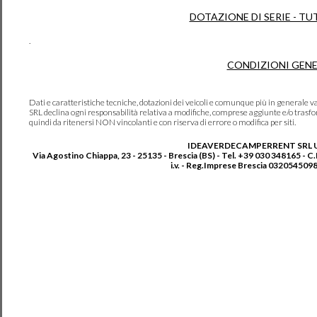
DOTAZIONE DI SERIE - TU
.
CONDIZIONI GENE
Dati e caratteristiche tecniche, dotazioni dei veicoli e comunque più in genera
SRL declina ogni responsabilità relativa a modifiche, comprese aggiunte e/o trasf
quindi da ritenersi NON vincolanti e con riserva di errore o modifica per siti.
IDEAVERDECAMPERRENT SRL 
Via Agostino Chiappa, 23 - 25135 - Brescia (BS) - Tel. +39 030 348165 - C
i.v. - Reg.Imprese Brescia 0320545098