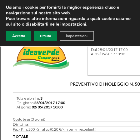
Usiamo i cookie per fornirti la miglior esperienza d'uso e
navigazione sul nostro sito web.
Puoi trovare altre informazioni riguardo a quali cookie usiamo
sul sito o disabilitarli nelle
impostazioni
.
Accetta
Rifiuta
Impostazioni
Preventivo 50234 del 06/08
Dal 28/04/2017 17:00
Al 02/05/2017 10:00
PREVENTIVO DI NOLEGGIO N.
50
Totale giorni n.
3
Dal giorno
28/04/2017 17:00
Al giorno
02/05/2017 10:00
Costo base (3 giorni)
Diritti fissi
Pack Km: 200 Km al gg (0,20 €/km per km eccedenti)
TOTALE