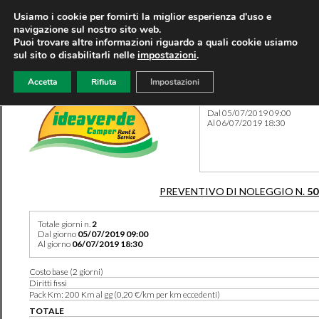
Usiamo i cookie per fornirti la miglior esperienza d'uso e
navigazione sul nostro sito web.
Puoi trovare altre informazioni riguardo a quali cookie usiamo
sul sito o disabilitarli nelle
impostazioni
.
Accetta
Rifiuta
Impostazioni
Preventivo 50232 del 28/04
Dal 05/07/2019 09:00
Al 06/07/2019 18:30
PREVENTIVO DI NOLEGGIO N.
50
Totale giorni n.
2
Dal giorno
05/07/2019 09:00
Al giorno
06/07/2019 18:30
Costo base (2 giorni)
Diritti fissi
Pack Km: 200 Km al gg (0,20 €/km per km eccedenti)
TOTALE