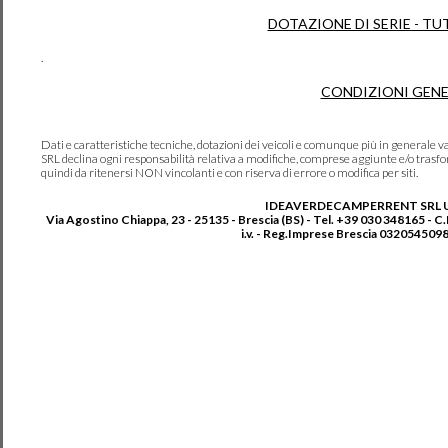
DOTAZIONE DI SERIE - TU
.
CONDIZIONI GENE
Dati e caratteristiche tecniche, dotazioni dei veicoli e comunque più in genera
SRL declina ogni responsabilità relativa a modifiche, comprese aggiunte e/o trasf
quindi da ritenersi NON vincolanti e con riserva di errore o modifica per siti.
IDEAVERDECAMPERRENT SRL 
Via Agostino Chiappa, 23 - 25135 - Brescia (BS) - Tel. +39 030 348165 - C
i.v. - Reg.Imprese Brescia 0320545098