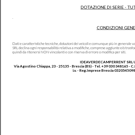
DOTAZIONE DI SERIE - TU
.
CONDIZIONI GENE
Dati e caratteristiche tecniche, dotazioni dei veicoli e comunque più in genera
SRL declina ogni responsabilità relativa a modifiche, comprese aggiunte e/o trasf
quindi da ritenersi NON vincolanti e con riserva di errore o modifica per siti.
IDEAVERDECAMPERRENT SRL 
Via Agostino Chiappa, 23 - 25135 - Brescia (BS) - Tel. +39 030 348165 - C
i.v. - Reg.Imprese Brescia 0320545098