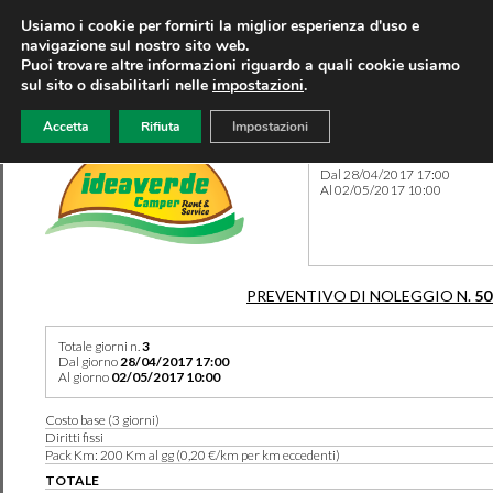
Usiamo i cookie per fornirti la miglior esperienza d'uso e
navigazione sul nostro sito web.
Puoi trovare altre informazioni riguardo a quali cookie usiamo
sul sito o disabilitarli nelle
impostazioni
.
Accetta
Rifiuta
Impostazioni
Preventivo 50231 del 08/08
Dal 28/04/2017 17:00
Al 02/05/2017 10:00
PREVENTIVO DI NOLEGGIO N.
50
Totale giorni n.
3
Dal giorno
28/04/2017 17:00
Al giorno
02/05/2017 10:00
Costo base (3 giorni)
Diritti fissi
Pack Km: 200 Km al gg (0,20 €/km per km eccedenti)
TOTALE