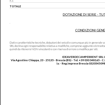
n.1
TOTALE
DOTAZIONE DI SERIE - TU
.
CONDIZIONI GENE
Dati e caratteristiche tecniche, dotazioni dei veicoli e comunque più in genera
SRL declina ogni responsabilità relativa a modifiche, comprese aggiunte e/o trasf
quindi da ritenersi NON vincolanti e con riserva di errore o modifica per siti.
IDEAVERDECAMPERRENT SRL 
Via Agostino Chiappa, 23 - 25135 - Brescia (BS) - Tel. +39 030 348165 - C
i.v. - Reg.Imprese Brescia 0320545098