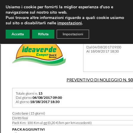
Usiamo i cookie per fornirti la miglior esperienza d'uso e
navigazione sul nostro sito web.
Puoi trovare altre informazioni riguardo a quali cookie usiamo
sul sito o disabilitarli nelle
impostazioni
.
Accetta
Rifiuta
Impostazioni
Preventivo 50230 del 10/08
Dal 04/08/2017 09:00
Al 18/08/2017 18:30
PREVENTIVO DI NOLEGGIO N.
50
Totale giorni n.
15
Dal giorno
04/08/2017 09:00
Al giorno
18/08/2017 18:30
Costo base (15 giorni)
Diritti fissi
Pack Km: 100 Km al gg (0,20 €/km per km eccedenti)
PACK AGGIUNTIVI