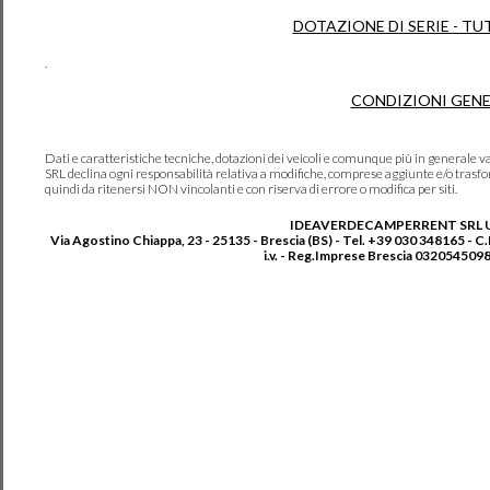
DOTAZIONE DI SERIE - TU
.
CONDIZIONI GENE
Dati e caratteristiche tecniche, dotazioni dei veicoli e comunque più in genera
SRL declina ogni responsabilità relativa a modifiche, comprese aggiunte e/o trasf
quindi da ritenersi NON vincolanti e con riserva di errore o modifica per siti.
IDEAVERDECAMPERRENT SRL 
Via Agostino Chiappa, 23 - 25135 - Brescia (BS) - Tel. +39 030 348165 - C
i.v. - Reg.Imprese Brescia 0320545098