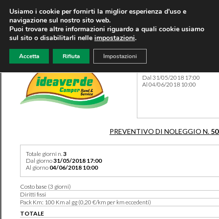
Usiamo i cookie per fornirti la miglior esperienza d'uso e
navigazione sul nostro sito web.
Puoi trovare altre informazioni riguardo a quali cookie usiamo
sul sito o disabilitarli nelle
impostazioni
.
Accetta
Rifiuta
Impostazioni
Preventivo 50230 del 31/05
Dal 31/05/2018 17:00
Al 04/06/2018 10:00
PREVENTIVO DI NOLEGGIO N.
50
Totale giorni n.
3
Dal giorno
31/05/2018 17:00
Al giorno
04/06/2018 10:00
Costo base (3 giorni)
Diritti fissi
Pack Km: 100 Km al gg (0,20 €/km per km eccedenti)
TOTALE