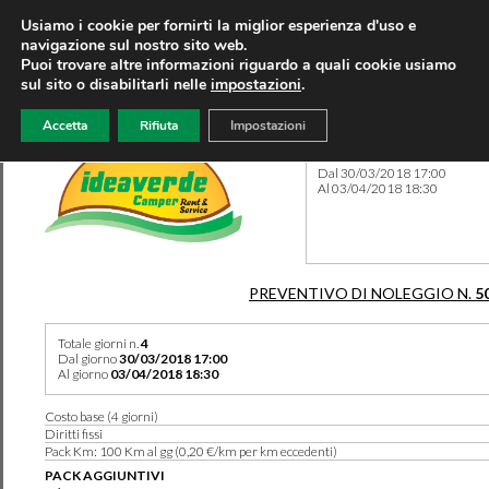
Usiamo i cookie per fornirti la miglior esperienza d'uso e
navigazione sul nostro sito web.
Puoi trovare altre informazioni riguardo a quali cookie usiamo
sul sito o disabilitarli nelle
impostazioni
.
Accetta
Rifiuta
Impostazioni
Preventivo 5023 del 09/08/
Dal 30/03/2018 17:00
Al 03/04/2018 18:30
PREVENTIVO DI NOLEGGIO N.
5
Totale giorni n.
4
Dal giorno
30/03/2018 17:00
Al giorno
03/04/2018 18:30
Costo base (4 giorni)
Diritti fissi
Pack Km: 100 Km al gg (0,20 €/km per km eccedenti)
PACK AGGIUNTIVI