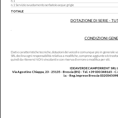
n.1
n.1 Servizio svuotamento serbatoio acque grigie
TOTALE
DOTAZIONE DI SERIE - TU
.
CONDIZIONI GENE
Dati e caratteristiche tecniche, dotazioni dei veicoli e comunque più in genera
SRL declina ogni responsabilità relativa a modifiche, comprese aggiunte e/o trasf
quindi da ritenersi NON vincolanti e con riserva di errore o modifica per siti.
IDEAVERDECAMPERRENT SRL 
Via Agostino Chiappa, 23 - 25135 - Brescia (BS) - Tel. +39 030 348165 - C
i.v. - Reg.Imprese Brescia 0320545098