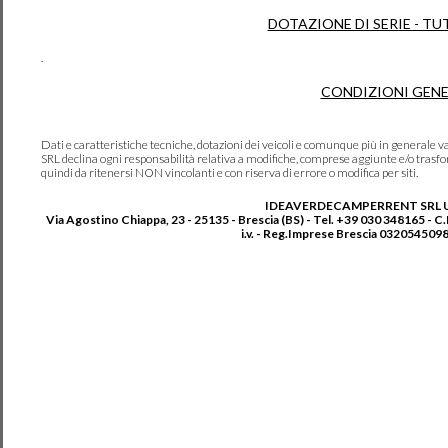
DOTAZIONE DI SERIE - TU
.
CONDIZIONI GENE
Dati e caratteristiche tecniche, dotazioni dei veicoli e comunque più in genera
SRL declina ogni responsabilità relativa a modifiche, comprese aggiunte e/o trasf
quindi da ritenersi NON vincolanti e con riserva di errore o modifica per siti.
IDEAVERDECAMPERRENT SRL 
Via Agostino Chiappa, 23 - 25135 - Brescia (BS) - Tel. +39 030 348165 - C
i.v. - Reg.Imprese Brescia 0320545098