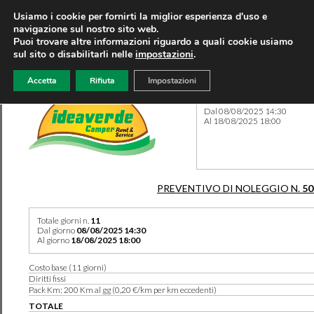
Usiamo i cookie per fornirti la miglior esperienza d'uso e
navigazione sul nostro sito web.
Puoi trovare altre informazioni riguardo a quali cookie usiamo
sul sito o disabilitarli nelle
impostazioni
.
Accetta
Rifiuta
Impostazioni
Preventivo 50228 del 14/06
Dal 08/08/2025 14:30
Al 18/08/2025 18:00
PREVENTIVO DI NOLEGGIO N.
50
Totale giorni n.
11
Dal giorno
08/08/2025 14:30
Al giorno
18/08/2025 18:00
Costo base (11 giorni)
Diritti fissi
Pack Km: 200 Km al gg (0,20 €/km per km eccedenti)
TOTALE