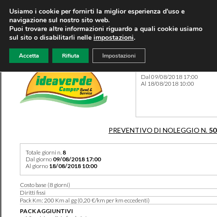
Usiamo i cookie per fornirti la miglior esperienza d'uso e
navigazione sul nostro sito web.
Puoi trovare altre informazioni riguardo a quali cookie usiamo
sul sito o disabilitarli nelle
impostazioni
.
Accetta
Rifiuta
Impostazioni
Preventivo 50228 del 30/05
Dal 09/08/2018 17:00
Al 18/08/2018 10:00
PREVENTIVO DI NOLEGGIO N.
50
Totale giorni n.
8
Dal giorno
09/08/2018 17:00
Al giorno
18/08/2018 10:00
Costo base (8 giorni)
Diritti fissi
Pack Km: 200 Km al gg (0,20 €/km per km eccedenti)
PACK AGGIUNTIVI