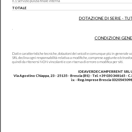
n.1 Servizio pulizia finale interna
TOTALE
DOTAZIONE DI SERIE - TU
.
CONDIZIONI GENE
Dati e caratteristiche tecniche, dotazioni dei veicoli e comunque più in genera
SRL declina ogni responsabilità relativa a modifiche, comprese aggiunte e/o trasf
quindi da ritenersi NON vincolanti e con riserva di errore o modifica per siti.
IDEAVERDECAMPERRENT SRL 
Via Agostino Chiappa, 23 - 25135 - Brescia (BS) - Tel. +39 030 348165 - C
i.v. - Reg.Imprese Brescia 0320545098