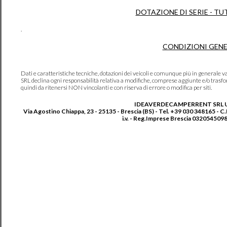
DOTAZIONE DI SERIE - TU
.
CONDIZIONI GENE
Dati e caratteristiche tecniche, dotazioni dei veicoli e comunque più in genera
SRL declina ogni responsabilità relativa a modifiche, comprese aggiunte e/o trasf
quindi da ritenersi NON vincolanti e con riserva di errore o modifica per siti.
IDEAVERDECAMPERRENT SRL 
Via Agostino Chiappa, 23 - 25135 - Brescia (BS) - Tel. +39 030 348165 - C
i.v. - Reg.Imprese Brescia 0320545098