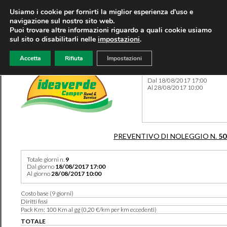
Usiamo i cookie per fornirti la miglior esperienza d'uso e
navigazione sul nostro sito web.
Puoi trovare altre informazioni riguardo a quali cookie usiamo
sul sito o disabilitarli nelle
impostazioni
.
Accetta
Rifiuta
Impostazioni
Preventivo 50224 del 06/08
Dal 18/08/2017 17:00
Al 28/08/2017 10:00
PREVENTIVO DI NOLEGGIO N.
50
Totale giorni n.
9
Dal giorno
18/08/2017 17:00
Al giorno
28/08/2017 10:00
Costo base (9 giorni)
Diritti fissi
Pack Km: 100 Km al gg (0,20 €/km per km eccedenti)
TOTALE