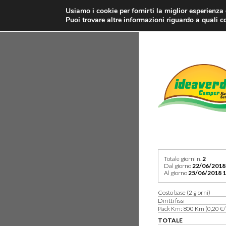
Usiamo i cookie per fornirti la miglior esperienza
Puoi trovare altre informazioni riguardo a quali co
Totale giorni n.
2
Dal giorno
22/06/2018
Al giorno
25/06/2018 1
Costo base (2 giorni)
Diritti fissi
Pack Km: 800 Km (0,20 €/
TOTALE