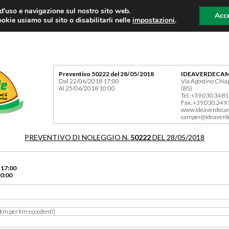
 d'uso e navigazione sul nostro sito web.
Acce
okie usiamo sul sito o disabilitarli nelle
impostazioni
.
Preventivo 50222 del 28/05/2018
IDEAVERDECAM
Dal 22/06/2018 17:00
Via Agostino Chia
Al 25/06/2018 10:00
(BS)
Tel. +39.030.348
Fax. +39.030.349
www.ideaverdeca
camper@ideaverd
PREVENTIVO DI NOLEGGIO N.
50222
DEL 28/05/2018
 17:00
0:00
km per km eccedenti)