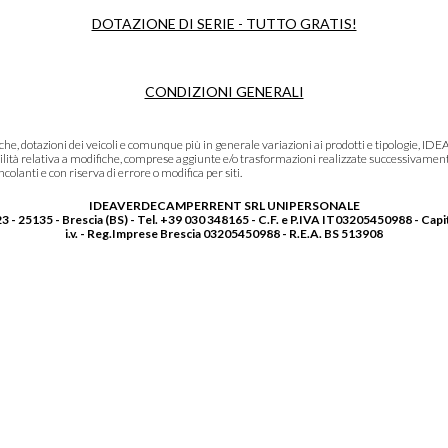
DOTAZIONE DI SERIE - TUTTO GRATIS!
CONDIZIONI GENERALI
niche, dotazioni dei veicoli e comunque più in generale variazioni ai prodotti e tipolo
lità relativa a modifiche, comprese aggiunte e/o trasformazioni realizzate successivament
olanti e con riserva di errore o modifica per siti.
IDEAVERDECAMPERRENT SRL UNIPERSONALE
3 - 25135 - Brescia (BS) - Tel. +39 030 348165 - C.F. e P.IVA IT03205450988 - Capi
i.v. - Reg.Imprese Brescia 03205450988 - R.E.A. BS 513908