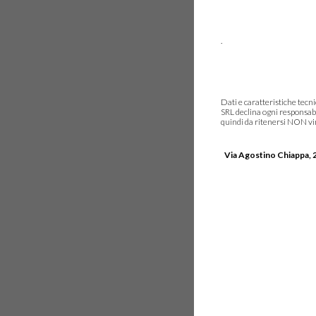
.
Dati e caratteristiche tec
SRL declina ogni responsabi
quindi da ritenersi NON vinc
Via Agostino Chiappa, 2