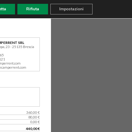
tta
Rifiuta
Impostazioni
PERRENT SRL
ppa, 23 - 25135 Brescia
165
121
mperrent.com
ecamperrent.com
360,00 €
80,00 €
0,00 €
440,00 €