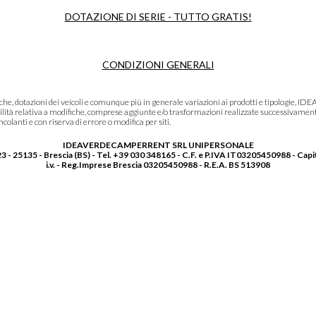
DOTAZIONE DI SERIE - TUTTO GRATIS!
CONDIZIONI GENERALI
niche, dotazioni dei veicoli e comunque più in generale variazioni ai prodotti e tipolo
lità relativa a modifiche, comprese aggiunte e/o trasformazioni realizzate successivament
olanti e con riserva di errore o modifica per siti.
IDEAVERDECAMPERRENT SRL UNIPERSONALE
3 - 25135 - Brescia (BS) - Tel. +39 030 348165 - C.F. e P.IVA IT03205450988 - Capi
i.v. - Reg.Imprese Brescia 03205450988 - R.E.A. BS 513908