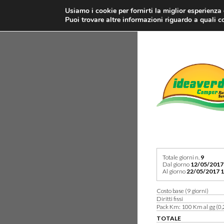
Usiamo i cookie per fornirti la miglior esperienza
Puoi trovare altre informazioni riguardo a quali co
Totale giorni n.
9
Dal giorno
12/05/2017
Al giorno
22/05/2017 1
Costo base (9 giorni)
Diritti fissi
Pack Km: 100 Km al gg (0,
TOTALE