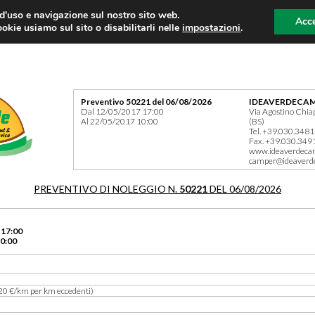
 d'uso e navigazione sul nostro sito web.
Acce
okie usiamo sul sito o disabilitarli nelle
impostazioni
.
Preventivo 50221 del 06/08/2026
IDEAVERDECAM
Dal 12/05/2017 17:00
Via Agostino Chia
Al 22/05/2017 10:00
(BS)
Tel. +39.030.348
Fax. +39.030.349
www.ideaverdeca
camper@ideaverd
PREVENTIVO DI NOLEGGIO N.
50221
DEL 06/08/2026
 17:00
0:00
20 €/km per km eccedenti)