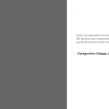
.
Dati e caratteristiche tec
SRL declina ogni responsabi
quindi da ritenersi NON vinc
Via Agostino Chiappa, 2