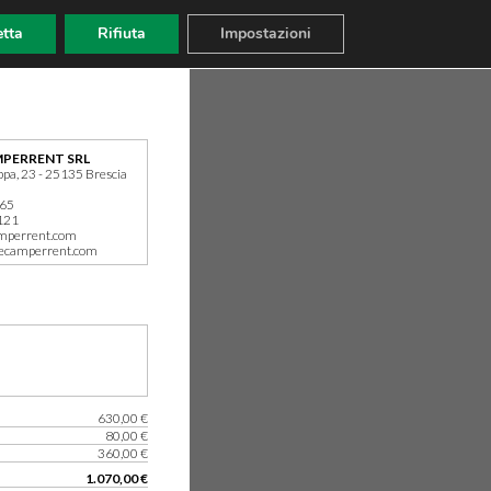
tta
Rifiuta
Impostazioni
PERRENT SRL
ppa, 23 - 25135 Brescia
165
121
mperrent.com
ecamperrent.com
630,00 €
80,00 €
360,00 €
1.070,00 €