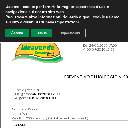
Usiamo i cookie per fornirti la miglior esperienza d'uso e
navigazione sul nostro sito web.
Puoi trovare altre informazioni riguardo a quali cookie usiamo
sul sito o disabilitarli nelle
impostazioni
.
Accetta
Rifiuta
Impostazioni
Preventivo 50220 del 26/05
Dal 24/08/2018 17:00
Al 03/09/2018 10:00
PREVENTIVO DI NOLEGGIO N.
50
Totale giorni n.
9
Dal giorno
24/08/2018 17:00
Al giorno
03/09/2018 10:00
Costo base (9 giorni)
Diritti fissi
Pack Km: 200 Km al gg (0,20 €/km per km eccedenti)
TOTALE