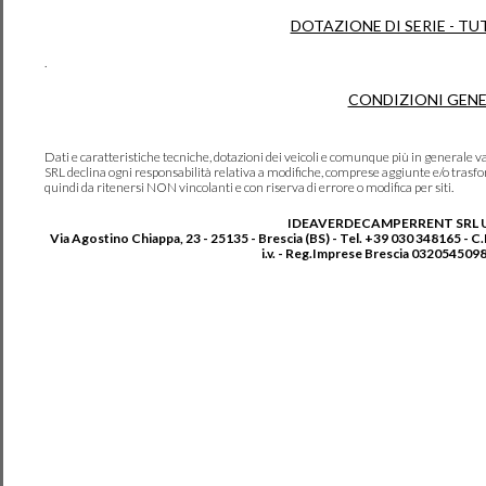
DOTAZIONE DI SERIE - TU
.
CONDIZIONI GENE
Dati e caratteristiche tecniche, dotazioni dei veicoli e comunque più in genera
SRL declina ogni responsabilità relativa a modifiche, comprese aggiunte e/o trasf
quindi da ritenersi NON vincolanti e con riserva di errore o modifica per siti.
IDEAVERDECAMPERRENT SRL 
Via Agostino Chiappa, 23 - 25135 - Brescia (BS) - Tel. +39 030 348165 - C
i.v. - Reg.Imprese Brescia 0320545098