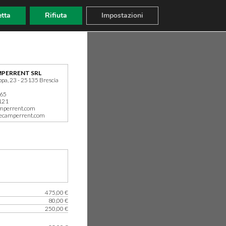
tta
Rifiuta
Impostazioni
PERRENT SRL
ppa, 23 - 25135 Brescia
165
121
mperrent.com
ecamperrent.com
475,00 €
80,00 €
250,00 €