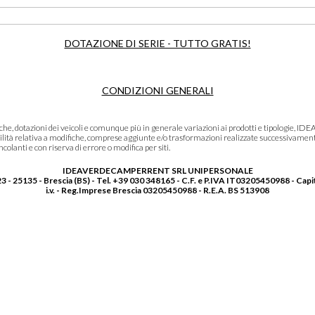
DOTAZIONE DI SERIE - TUTTO GRATIS!
CONDIZIONI GENERALI
niche, dotazioni dei veicoli e comunque più in generale variazioni ai prodotti e tipolo
lità relativa a modifiche, comprese aggiunte e/o trasformazioni realizzate successivament
olanti e con riserva di errore o modifica per siti.
IDEAVERDECAMPERRENT SRL UNIPERSONALE
3 - 25135 - Brescia (BS) - Tel. +39 030 348165 - C.F. e P.IVA IT03205450988 - Capi
i.v. - Reg.Imprese Brescia 03205450988 - R.E.A. BS 513908