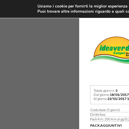
Usiamo i cookie per fornirti la miglior esperienza
Puoi trovare altre informazioni riguardo a quali co
Totale giorni n.
5
Dal giorno
18/01/2017
Al giorno
22/01/2017 1
Costo base (5 giorni)
Diritti fissi
Pack Km: 200 Km al gg (0,
PACK AGGIUNTIVI