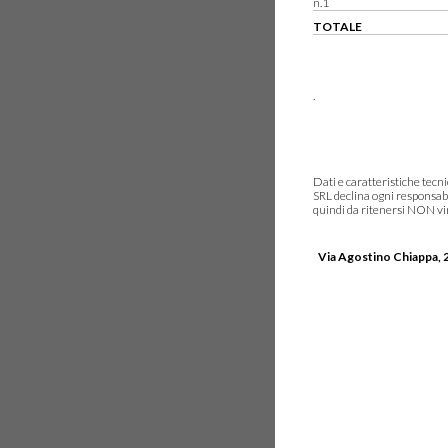
n.1
TOTALE
.
Dati e caratteristiche tec
SRL declina ogni responsabi
quindi da ritenersi NON vinc
Via Agostino Chiappa, 2