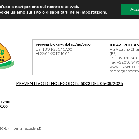
 d'uso e navigazione sul nostro sito web.
Acce
okie usiamo sul sito o disabilitarli nelle
impostazioni
.
Preventivo 5022 del 06/08/2026
IDEAVERDECAM
Dal 18/01/2017 17:00
Via Agostino Chia
Al 22/01/2017 10:00
(BS)
Tel. +39.030.348
Fax. +39.030.349
www.ideaverdeca
camper@ideaverd
PREVENTIVO DI NOLEGGIO N.
5022
DEL 06/08/2026
 17:00
0:00
20 €/km per km eccedenti)