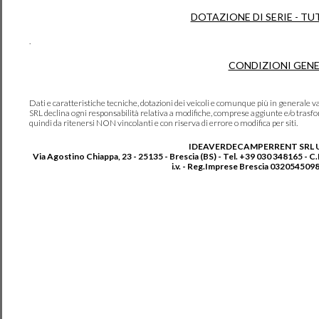
DOTAZIONE DI SERIE - TU
.
CONDIZIONI GENE
Dati e caratteristiche tecniche, dotazioni dei veicoli e comunque più in genera
SRL declina ogni responsabilità relativa a modifiche, comprese aggiunte e/o trasf
quindi da ritenersi NON vincolanti e con riserva di errore o modifica per siti.
IDEAVERDECAMPERRENT SRL 
Via Agostino Chiappa, 23 - 25135 - Brescia (BS) - Tel. +39 030 348165 - C
i.v. - Reg.Imprese Brescia 0320545098