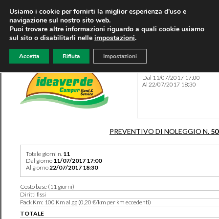
Usiamo i cookie per fornirti la miglior esperienza d'uso e
navigazione sul nostro sito web.
Puoi trovare altre informazioni riguardo a quali cookie usiamo
sul sito o disabilitarli nelle
impostazioni
.
Accetta
Rifiuta
Impostazioni
Preventivo 50219 del 08/08
Dal 11/07/2017 17:00
Al 22/07/2017 18:30
PREVENTIVO DI NOLEGGIO N.
50
Totale giorni n.
11
Dal giorno
11/07/2017 17:00
Al giorno
22/07/2017 18:30
Costo base (11 giorni)
Diritti fissi
Pack Km: 100 Km al gg (0,20 €/km per km eccedenti)
TOTALE