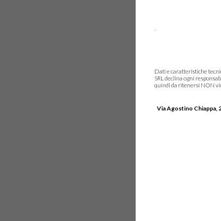
.
Dati e caratteristiche tec
SRL declina ogni responsabi
quindi da ritenersi NON vinc
Via Agostino Chiappa, 2