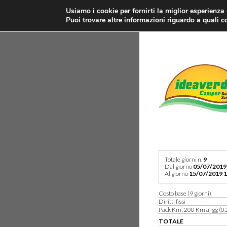
Usiamo i cookie per fornirti la miglior esperienza
Puoi trovare altre informazioni riguardo a quali co
Totale giorni n.
9
Dal giorno
05/07/2019
Al giorno
15/07/2019 1
Costo base (9 giorni)
Diritti fissi
Pack Km: 200 Km al gg (0,
TOTALE