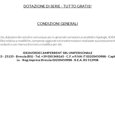
DOTAZIONE DI SERIE - TUTTO GRATIS!
CONDIZIONI GENERALI
niche, dotazioni dei veicoli e comunque più in generale variazioni ai prodotti e tipolo
lità relativa a modifiche, comprese aggiunte e/o trasformazioni realizzate successivament
olanti e con riserva di errore o modifica per siti.
IDEAVERDECAMPERRENT SRL UNIPERSONALE
3 - 25135 - Brescia (BS) - Tel. +39 030 348165 - C.F. e P.IVA IT03205450988 - Capi
i.v. - Reg.Imprese Brescia 03205450988 - R.E.A. BS 513908