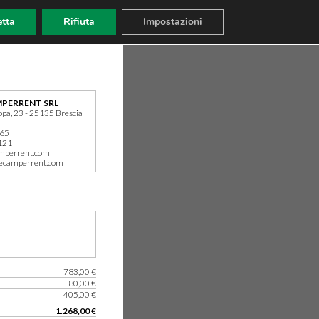
tta
Rifiuta
Impostazioni
PERRENT SRL
ppa, 23 - 25135 Brescia
165
121
mperrent.com
ecamperrent.com
783,00 €
80,00 €
405,00 €
1.268,00 €