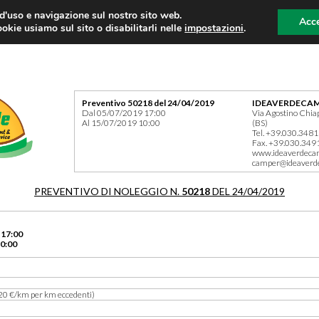
 d'uso e navigazione sul nostro sito web.
Acce
okie usiamo sul sito o disabilitarli nelle
impostazioni
.
Preventivo 50218 del 24/04/2019
IDEAVERDECAM
Dal 05/07/2019 17:00
Via Agostino Chia
Al 15/07/2019 10:00
(BS)
Tel. +39.030.348
Fax. +39.030.349
www.ideaverdeca
camper@ideaverd
PREVENTIVO DI NOLEGGIO N.
50218
DEL 24/04/2019
 17:00
0:00
20 €/km per km eccedenti)