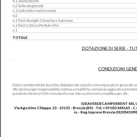
n.1 Tavolo piccolo
n.2 Sedia pieghevole
n.1 Letto fatto matrimoniale
n.2
n.1 Pack Stoviglie Classiche x 4 persone
n.1 Pack Cottura Pentole Mini
n.1
TOTALE
DOTAZIONE DI SERIE - TU
.
CONDIZIONI GENE
Dati e caratteristiche tecniche, dotazioni dei veicoli e comunque più in genera
SRL declina ogni responsabilità relativa a modifiche, comprese aggiunte e/o trasf
quindi da ritenersi NON vincolanti e con riserva di errore o modifica per siti.
IDEAVERDECAMPERRENT SRL 
Via Agostino Chiappa, 23 - 25135 - Brescia (BS) - Tel. +39 030 348165 - C
i.v. - Reg.Imprese Brescia 0320545098