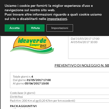
Usiamo i cookie per fornirti la miglior esperienza d'uso e
navigazione sul nostro sito web.
Puoi trovare altre informazioni riguardo a quali cookie usiamo
sul sito o disabilitarli nelle
impostazioni
.
Accetta
Rifiuta
Impostazioni
Preventivo 50217 del 08/08
Dal 31/05/2017 17:00
Al 05/06/2017 10:00
PREVENTIVO DI NOLEGGIO N.
50
Totale giorni n.
4
Dal giorno
31/05/2017 17:00
Al giorno
05/06/2017 10:00
Costo base (4 giorni)
Diritti fissi
Pack Km: 200 Km al gg (0,20 €/km per km eccedenti)
PACK AGGIUNTIVI