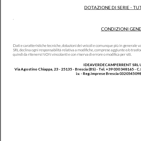
DOTAZIONE DI SERIE - TU
.
CONDIZIONI GENE
Dati e caratteristiche tecniche, dotazioni dei veicoli e comunque più in genera
SRL declina ogni responsabilità relativa a modifiche, comprese aggiunte e/o trasf
quindi da ritenersi NON vincolanti e con riserva di errore o modifica per siti.
IDEAVERDECAMPERRENT SRL 
Via Agostino Chiappa, 23 - 25135 - Brescia (BS) - Tel. +39 030 348165 - C
i.v. - Reg.Imprese Brescia 0320545098