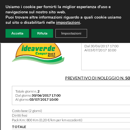
Usiamo i cookie per fornirti la miglior esperienza d'uso e
navigazione sul nostro sito web.
Puoi trovare altre informazioni riguardo a quali cookie usiamo
sul sito o disabilitarli nelle
impostazioni
.
Accetta
Rifiuta
Impostazioni
Preventivo 50214 del 07/08
Dal 30/06/2017 17:00
Al 03/07/2017 10:00
PREVENTIVO DI NOLEGGIO N.
50
Totale giorni n.
2
Dal giorno
30/06/2017 17:00
Al giorno
03/07/2017 10:00
Costo base (2 giorni)
Diritti fissi
Pack Km: 800 Km (0,20 €/km per km eccedenti)
TOTALE