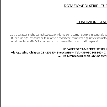
DOTAZIONE DI SERIE - TU
.
CONDIZIONI GENE
Dati e caratteristiche tecniche, dotazioni dei veicoli e comunque più in genera
SRL declina ogni responsabilità relativa a modifiche, comprese aggiunte e/o trasf
quindi da ritenersi NON vincolanti e con riserva di errore o modifica per siti.
IDEAVERDECAMPERRENT SRL 
Via Agostino Chiappa, 23 - 25135 - Brescia (BS) - Tel. +39 030 348165 - C
i.v. - Reg.Imprese Brescia 0320545098