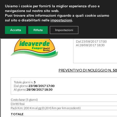
Usiamo i cookie per fornirti la miglior esperienza d'uso e
navigazione sul nostro sito web.
Puoi trovare altre informazioni riguardo a quali cookie usiamo
sul sito o disabilitarli nelle
impostazioni
.
Accetta
Rifiuta
Impostazioni
Preventivo 50213 del 06/08
Dal 23/08/2017 17:00
Al 28/08/2017 18:30
PREVENTIVO DI NOLEGGIO N.
50
Totale giorni n.
5
Dal giorno
23/08/2017 17:00
Al giorno
28/08/2017 18:30
Costo base (5 giorni)
Diritti fissi
Pack Km: 200 Km al gg (0,20 €/km per km eccedenti)
TOTALE