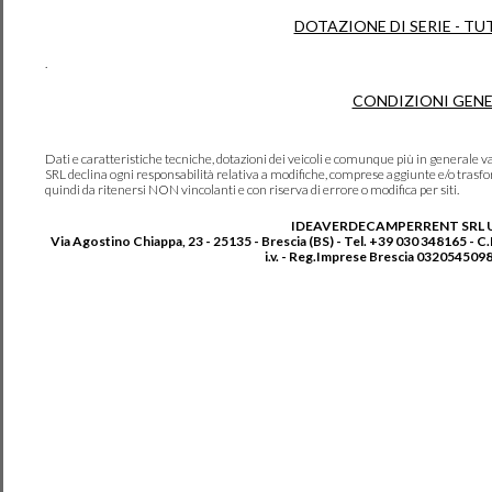
DOTAZIONE DI SERIE - TU
.
CONDIZIONI GENE
Dati e caratteristiche tecniche, dotazioni dei veicoli e comunque più in genera
SRL declina ogni responsabilità relativa a modifiche, comprese aggiunte e/o trasf
quindi da ritenersi NON vincolanti e con riserva di errore o modifica per siti.
IDEAVERDECAMPERRENT SRL 
Via Agostino Chiappa, 23 - 25135 - Brescia (BS) - Tel. +39 030 348165 - C
i.v. - Reg.Imprese Brescia 0320545098