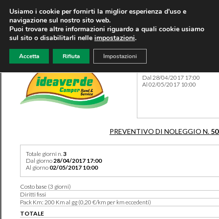
Usiamo i cookie per fornirti la miglior esperienza d'uso e
navigazione sul nostro sito web.
Puoi trovare altre informazioni riguardo a quali cookie usiamo
sul sito o disabilitarli nelle
impostazioni
.
Accetta
Rifiuta
Impostazioni
Preventivo 50211 del 06/08
Dal 28/04/2017 17:00
Al 02/05/2017 10:00
PREVENTIVO DI NOLEGGIO N.
50
Totale giorni n.
3
Dal giorno
28/04/2017 17:00
Al giorno
02/05/2017 10:00
Costo base (3 giorni)
Diritti fissi
Pack Km: 200 Km al gg (0,20 €/km per km eccedenti)
TOTALE