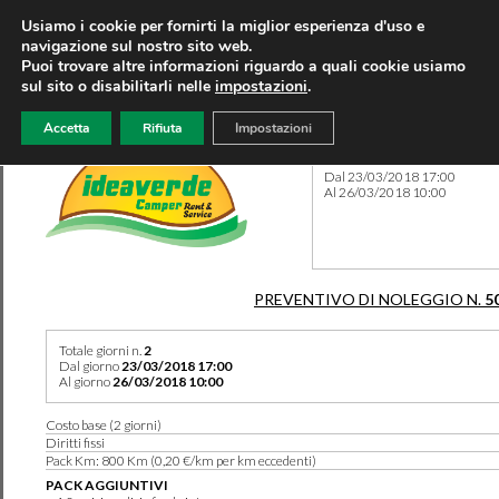
Usiamo i cookie per fornirti la miglior esperienza d'uso e
navigazione sul nostro sito web.
Puoi trovare altre informazioni riguardo a quali cookie usiamo
sul sito o disabilitarli nelle
impostazioni
.
Accetta
Rifiuta
Impostazioni
Preventivo 5021 del 08/08/
Dal 23/03/2018 17:00
Al 26/03/2018 10:00
PREVENTIVO DI NOLEGGIO N.
5
Totale giorni n.
2
Dal giorno
23/03/2018 17:00
Al giorno
26/03/2018 10:00
Costo base (2 giorni)
Diritti fissi
Pack Km: 800 Km (0,20 €/km per km eccedenti)
PACK AGGIUNTIVI