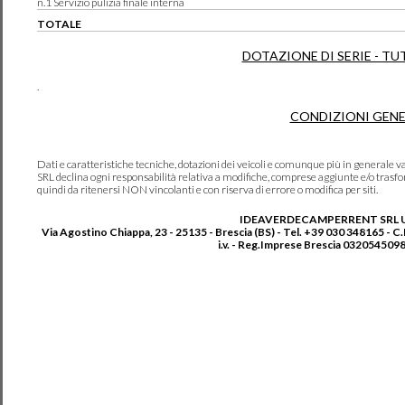
n.1 Servizio pulizia finale interna
TOTALE
DOTAZIONE DI SERIE - TU
.
CONDIZIONI GENE
Dati e caratteristiche tecniche, dotazioni dei veicoli e comunque più in genera
SRL declina ogni responsabilità relativa a modifiche, comprese aggiunte e/o trasf
quindi da ritenersi NON vincolanti e con riserva di errore o modifica per siti.
IDEAVERDECAMPERRENT SRL 
Via Agostino Chiappa, 23 - 25135 - Brescia (BS) - Tel. +39 030 348165 - C
i.v. - Reg.Imprese Brescia 0320545098