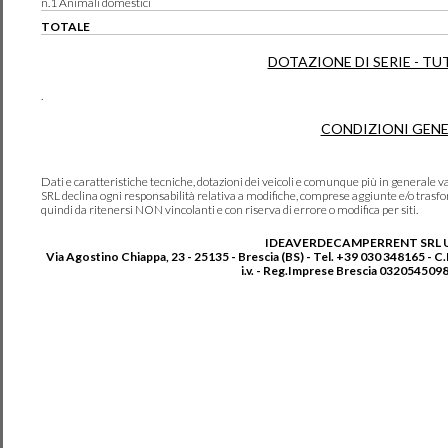
n.1 Animali domestici
TOTALE
DOTAZIONE DI SERIE - TU
.
CONDIZIONI GENE
Dati e caratteristiche tecniche, dotazioni dei veicoli e comunque più in genera
SRL declina ogni responsabilità relativa a modifiche, comprese aggiunte e/o trasf
quindi da ritenersi NON vincolanti e con riserva di errore o modifica per siti.
IDEAVERDECAMPERRENT SRL 
Via Agostino Chiappa, 23 - 25135 - Brescia (BS) - Tel. +39 030 348165 - C
i.v. - Reg.Imprese Brescia 0320545098