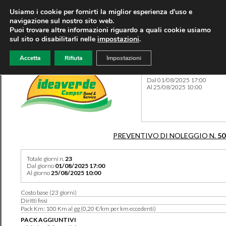
Usiamo i cookie per fornirti la miglior esperienza d'uso e
navigazione sul nostro sito web.
Puoi trovare altre informazioni riguardo a quali cookie usiamo
sul sito o disabilitarli nelle
impostazioni
.
Accetta
Rifiuta
Impostazioni
Preventivo 50209 del 06/06
Dal 01/08/2025 17:00
Al 25/08/2025 10:00
PREVENTIVO DI NOLEGGIO N.
50
Totale giorni n.
23
Dal giorno
01/08/2025 17:00
Al giorno
25/08/2025 10:00
Costo base (23 giorni)
Diritti fissi
Pack Km: 100 Km al gg (0,20 €/km per km eccedenti)
PACK AGGIUNTIVI