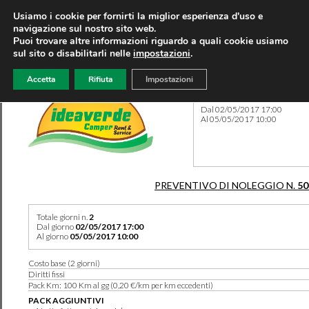
Usiamo i cookie per fornirti la miglior esperienza d'uso e
navigazione sul nostro sito web.
Puoi trovare altre informazioni riguardo a quali cookie usiamo
sul sito o disabilitarli nelle
impostazioni
.
Accetta
Rifiuta
Impostazioni
Preventivo 50208 del 04/11
Dal 02/05/2017 17:00
Al 05/05/2017 10:00
PREVENTIVO DI NOLEGGIO N.
50
Totale giorni n.
2
Dal giorno
02/05/2017 17:00
Al giorno
05/05/2017 10:00
Costo base (2 giorni)
Diritti fissi
Pack Km: 100 Km al gg (0,20 €/km per km eccedenti)
PACK AGGIUNTIVI