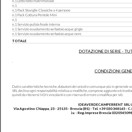
n.1 Letto fatto matrimoniale
n.1
n.1 Pack Stoviglie Classiche x 4 persone
n.1 Pack Cottura Pentole Mini
n.1
n.1 Servizio pulizia finale interna
n.1 Servizio svuotamento serbatoio acque grigie
n.1 Servizio svuotamento serbatoio acque nere
TOTALE
DOTAZIONE DI SERIE - TU
.
CONDIZIONI GENE
Dati e caratteristiche tecniche, dotazioni dei veicoli e comunque più in genera
SRL declina ogni responsabilità relativa a modifiche, comprese aggiunte e/o trasf
quindi da ritenersi NON vincolanti e con riserva di errore o modifica per siti.
IDEAVERDECAMPERRENT SRL 
Via Agostino Chiappa, 23 - 25135 - Brescia (BS) - Tel. +39 030 348165 - C
i.v. - Reg.Imprese Brescia 0320545098