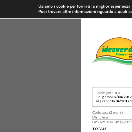
Usiamo i cookie per fornirti la miglior esperienza
Puoi trovare altre informazioni riguardo a quali co
Totale giorni n.
2
Dal giorno
07/04/2017
Al giorno
10/04/2017 1
Costo base (2 giorni)
Diritti fissi
Pack Km: 800 Km (0,20 €/
TOTALE