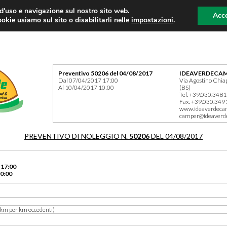
 d'uso e navigazione sul nostro sito web.
Acce
okie usiamo sul sito o disabilitarli nelle
impostazioni
.
Preventivo 50206 del 04/08/2017
IDEAVERDECAM
Dal 07/04/2017 17:00
Via Agostino Chia
Al 10/04/2017 10:00
(BS)
Tel. +39.030.348
Fax. +39.030.349
www.ideaverdeca
camper@ideaverd
PREVENTIVO DI NOLEGGIO N.
50206
DEL 04/08/2017
 17:00
0:00
km per km eccedenti)