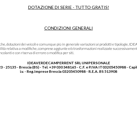
DOTAZIONE DI SERIE - TUTTO GRATIS!
CONDIZIONI GENERALI
niche, dotazioni dei veicoli e comunque più in generale variazioni ai prodotti e tipolo
lità relativa a modifiche, comprese aggiunte e/o trasformazioni realizzate successivament
olanti e con riserva di errore o modifica per siti.
IDEAVERDECAMPERRENT SRL UNIPERSONALE
3 - 25135 - Brescia (BS) - Tel. +39 030 348165 - C.F. e P.IVA IT03205450988 - Capi
i.v. - Reg.Imprese Brescia 03205450988 - R.E.A. BS 513908