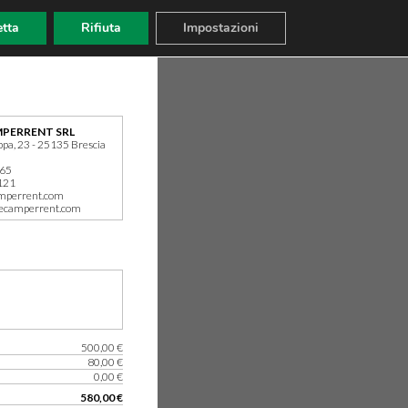
tta
Rifiuta
Impostazioni
PERRENT SRL
ppa, 23 - 25135 Brescia
165
121
mperrent.com
ecamperrent.com
500,00 €
80,00 €
0,00 €
580,00 €