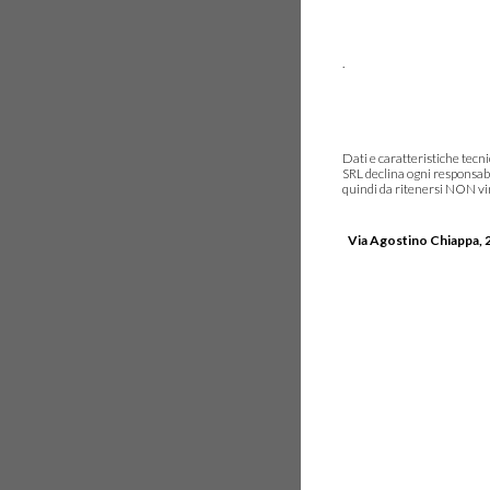
.
Dati e caratteristiche tec
SRL declina ogni responsabi
quindi da ritenersi NON vinc
Via Agostino Chiappa, 2