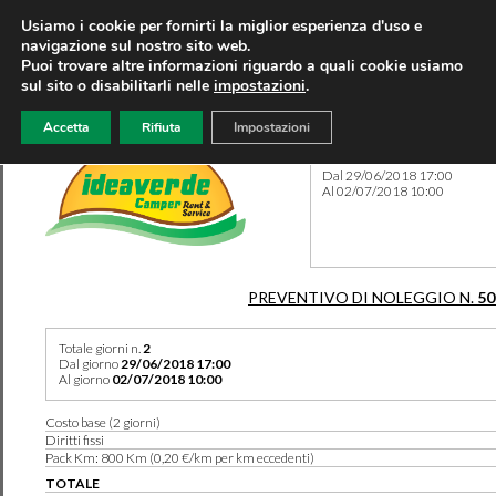
Usiamo i cookie per fornirti la miglior esperienza d'uso e
navigazione sul nostro sito web.
Puoi trovare altre informazioni riguardo a quali cookie usiamo
sul sito o disabilitarli nelle
impostazioni
.
Accetta
Rifiuta
Impostazioni
Preventivo 50206 del 17/05
Dal 29/06/2018 17:00
Al 02/07/2018 10:00
PREVENTIVO DI NOLEGGIO N.
50
Totale giorni n.
2
Dal giorno
29/06/2018 17:00
Al giorno
02/07/2018 10:00
Costo base (2 giorni)
Diritti fissi
Pack Km: 800 Km (0,20 €/km per km eccedenti)
TOTALE