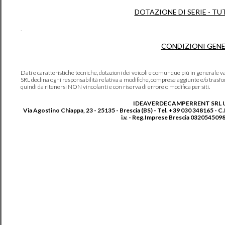
DOTAZIONE DI SERIE - TU
.
CONDIZIONI GENE
Dati e caratteristiche tecniche, dotazioni dei veicoli e comunque più in genera
SRL declina ogni responsabilità relativa a modifiche, comprese aggiunte e/o trasf
quindi da ritenersi NON vincolanti e con riserva di errore o modifica per siti.
IDEAVERDECAMPERRENT SRL 
Via Agostino Chiappa, 23 - 25135 - Brescia (BS) - Tel. +39 030 348165 - C
i.v. - Reg.Imprese Brescia 0320545098