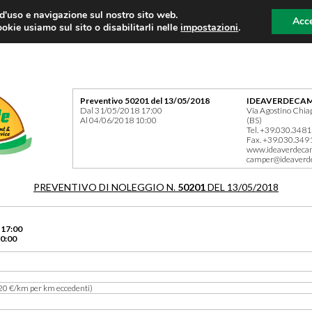
 d'uso e navigazione sul nostro sito web.
Acce
okie usiamo sul sito o disabilitarli nelle
impostazioni
.
Preventivo 50201 del 13/05/2018
IDEAVERDECAM
Dal 31/05/2018 17:00
Via Agostino Chia
Al 04/06/2018 10:00
(BS)
Tel. +39.030.348
Fax. +39.030.349
www.ideaverdeca
camper@ideaverd
PREVENTIVO DI NOLEGGIO N.
50201
DEL 13/05/2018
 17:00
0:00
20 €/km per km eccedenti)