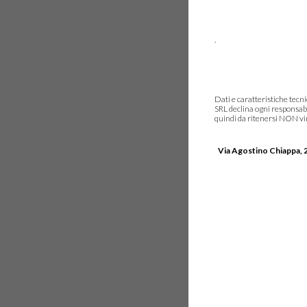
.
Dati e caratteristiche tec
SRL declina ogni responsabi
quindi da ritenersi NON vinc
Via Agostino Chiappa, 2