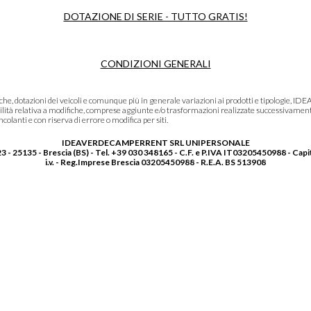
DOTAZIONE DI SERIE - TUTTO GRATIS!
CONDIZIONI GENERALI
niche, dotazioni dei veicoli e comunque più in generale variazioni ai prodotti e tipolo
lità relativa a modifiche, comprese aggiunte e/o trasformazioni realizzate successivament
olanti e con riserva di errore o modifica per siti.
IDEAVERDECAMPERRENT SRL UNIPERSONALE
3 - 25135 - Brescia (BS) - Tel. +39 030 348165 - C.F. e P.IVA IT03205450988 - Capi
i.v. - Reg.Imprese Brescia 03205450988 - R.E.A. BS 513908