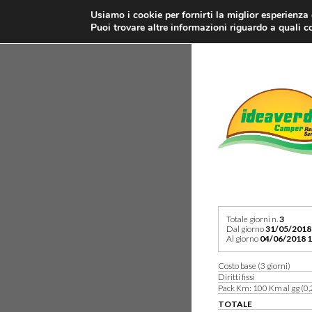
Usiamo i cookie per fornirti la miglior esperienza
Puoi trovare altre informazioni riguardo a quali co
Totale giorni n.
3
Dal giorno
31/05/2018
Al giorno
04/06/2018 1
Costo base (3 giorni)
Diritti fissi
Pack Km: 100 Km al gg (0,
TOTALE