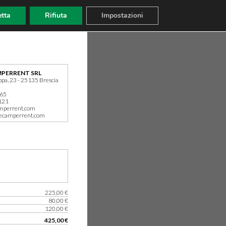
tta
Rifiuta
Impostazioni
PERRENT SRL
ppa, 23 - 25135 Brescia
165
121
mperrent.com
ecamperrent.com
225,00 €
80,00 €
120,00 €
425,00 €