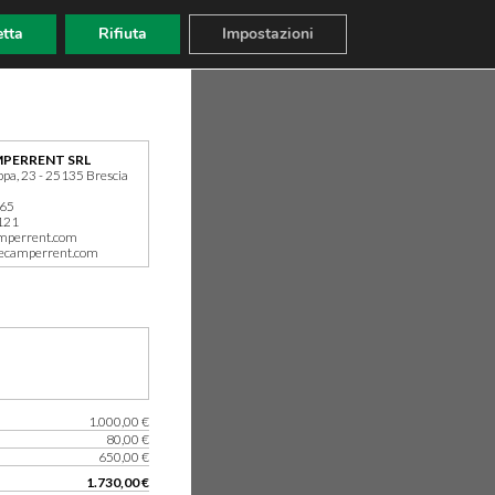
tta
Rifiuta
Impostazioni
PERRENT SRL
ppa, 23 - 25135 Brescia
165
121
mperrent.com
ecamperrent.com
1.000,00 €
80,00 €
650,00 €
1.730,00 €