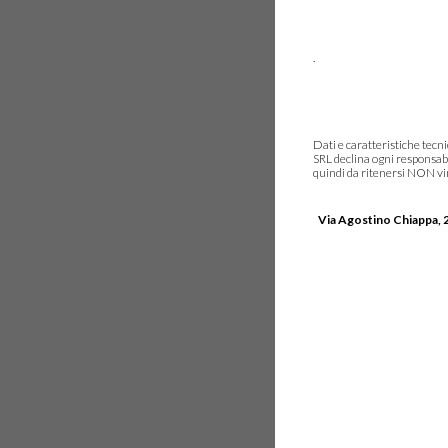
.
Dati e caratteristiche tec
SRL declina ogni responsabi
quindi da ritenersi NON vinc
Via Agostino Chiappa, 2