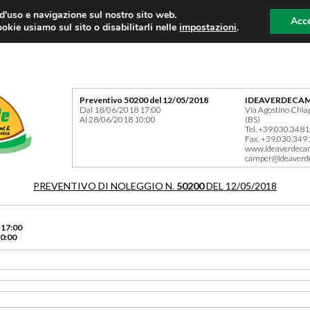
 d'uso e navigazione sul nostro sito web.
Acce
okie usiamo sul sito o disabilitarli nelle
impostazioni
.
Preventivo 50200 del 12/05/2018
IDEAVERDECAM
Dal 18/06/2018 17:00
Via Agostino Chia
Al 28/06/2018 10:00
(BS)
Tel. +39.030.348
Fax. +39.030.349
www.ideaverdeca
camper@ideaverd
PREVENTIVO DI NOLEGGIO N.
50200
DEL 12/05/2018
 17:00
0:00