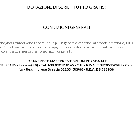
DOTAZIONE DI SERIE - TUTTO GRATIS!
CONDIZIONI GENERALI
niche, dotazioni dei veicoli e comunque più in generale variazioni ai prodotti e tipolo
lità relativa a modifiche, comprese aggiunte e/o trasformazioni realizzate successivament
olanti e con riserva di errore o modifica per siti.
IDEAVERDECAMPERRENT SRL UNIPERSONALE
3 - 25135 - Brescia (BS) - Tel. +39 030 348165 - C.F. e P.IVA IT03205450988 - Capi
i.v. - Reg.Imprese Brescia 03205450988 - R.E.A. BS 513908