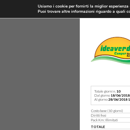
Usiamo i cookie per fornirti la miglior esperienza
Puoi trovare altre informazioni riguardo a quali co
Totale giorni n.
10
Dal giorno
18/06/2018
Al giorno
28/06/2018 1
Costo base (10 giorni)
Diritti fissi
Pack Km: Illimitati
TOTALE