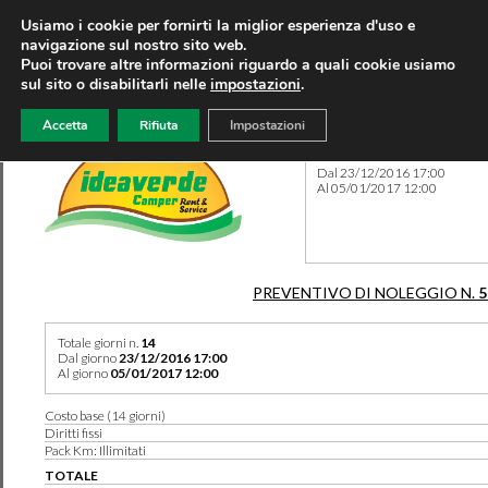
Usiamo i cookie per fornirti la miglior esperienza d'uso e
navigazione sul nostro sito web.
Puoi trovare altre informazioni riguardo a quali cookie usiamo
sul sito o disabilitarli nelle
impostazioni
.
Accetta
Rifiuta
Impostazioni
Preventivo 502 del 12/06/2
Dal 23/12/2016 17:00
Al 05/01/2017 12:00
PREVENTIVO DI NOLEGGIO N.
5
Totale giorni n.
14
Dal giorno
23/12/2016 17:00
Al giorno
05/01/2017 12:00
Costo base (14 giorni)
Diritti fissi
Pack Km: Illimitati
TOTALE