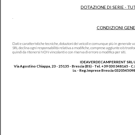
DOTAZIONE DI SERIE - TU
.
CONDIZIONI GENE
Dati e caratteristiche tecniche, dotazioni dei veicoli e comunque più in genera
SRL declina ogni responsabilità relativa a modifiche, comprese aggiunte e/o trasf
quindi da ritenersi NON vincolanti e con riserva di errore o modifica per siti.
IDEAVERDECAMPERRENT SRL 
Via Agostino Chiappa, 23 - 25135 - Brescia (BS) - Tel. +39 030 348165 - C
i.v. - Reg.Imprese Brescia 0320545098