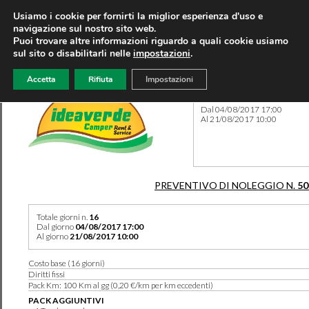
Usiamo i cookie per fornirti la miglior esperienza d'uso e
navigazione sul nostro sito web.
Puoi trovare altre informazioni riguardo a quali cookie usiamo
sul sito o disabilitarli nelle
impostazioni
.
Accetta
Rifiuta
Impostazioni
Preventivo 50199 del 04/06
Dal 04/08/2017 17:00
Al 21/08/2017 10:00
PREVENTIVO DI NOLEGGIO N.
50
Totale giorni n.
16
Dal giorno
04/08/2017 17:00
Al giorno
21/08/2017 10:00
Costo base (16 giorni)
Diritti fissi
Pack Km: 100 Km al gg (0,20 €/km per km eccedenti)
PACK AGGIUNTIVI