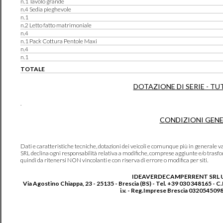
n.1 Tavolo grande
n.4 Sedia pieghevole
n.1
n.2 Letto fatto matrimoniale
n.4
n.1 Pack Cottura Pentole Maxi
n.4
n.1
TOTALE
DOTAZIONE DI SERIE - TU
.
CONDIZIONI GENE
Dati e caratteristiche tecniche, dotazioni dei veicoli e comunque più in genera
SRL declina ogni responsabilità relativa a modifiche, comprese aggiunte e/o trasf
quindi da ritenersi NON vincolanti e con riserva di errore o modifica per siti.
IDEAVERDECAMPERRENT SRL 
Via Agostino Chiappa, 23 - 25135 - Brescia (BS) - Tel. +39 030 348165 - C
i.v. - Reg.Imprese Brescia 0320545098