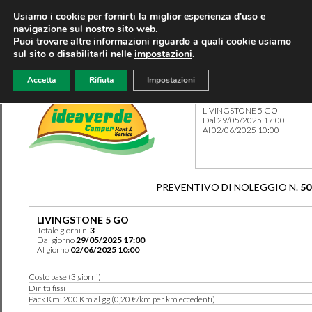
Usiamo i cookie per fornirti la miglior esperienza d'uso e
navigazione sul nostro sito web.
Puoi trovare altre informazioni riguardo a quali cookie usiamo
sul sito o disabilitarli nelle
impostazioni
.
Accetta
Rifiuta
Impostazioni
Preventivo 50198 del 25/05
LIVINGSTONE 5 GO
Dal 29/05/2025 17:00
Al 02/06/2025 10:00
PREVENTIVO DI NOLEGGIO N.
50
LIVINGSTONE 5 GO
Totale giorni n.
3
Dal giorno
29/05/2025 17:00
Al giorno
02/06/2025 10:00
Costo base (3 giorni)
Diritti fissi
Pack Km: 200 Km al gg (0,20 €/km per km eccedenti)