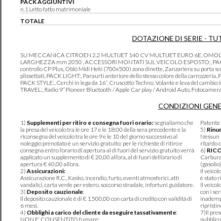
PACK AGGIUNTIVI
n.1 Letto fatto matrimoniale
TOTALE
DOTAZIONE DI SERIE - TU
SU MECCANICA CITROEN 2.2 MULTIJET 140 CV MULTIJET EURO 6E, OMOLO
LARGHEZZA mm 2050 , ACCESSORI MONTATI SUL VEICOLO ESPOSTO:, PACK COM
controllo CP Plus, Oblò Midi Heki (700x500) zona dinette, Zanzariera su porta sco
plissettati, PACK LIGHT:, Paraurti anteriore dello stesso colore della carrozzeria
PACK STYLE:, Cerchi in lega da 16”, Cruscotto Techno, Volante e leva del cambio
TRAVEL:, Radio 9” Pioneer Bluetooth / Apple Car play / Android Auto, Fotocamera
CONDIZIONI GENE
1)
Supplementi per ritiro e consegna fuori orario:
segnaliamo che
Patente 
la presa del veicolo tra le ore 17 e le 18:00 della sera precedente e la
5)
Rinun
riconsegna del veicolo tra le ore 9 e le 10 del giorno successivo al
Nessun r
noleggio prenotato è un servizio gratuito; per le richieste di ritiro e
ritardo 
consegna entro l’orario di apertura al di fuori del servizio gratuito verrà
6)
RIC
applicato un supplemento di € 20,00 all’ora, al di fuori dell’orario di
Carburan
apertura € 40,00 all’ora.
(gasolio
2)
Assicurazioni:
Il veico
Assicurazione R.C., Kasko, incendio, furto, eventi atmosferici, atti
è stato r
vandalici, carta verde per estero, soccorso stradale, infortuni guidatore.
Il veico
3)
Deposito cauzionale
:
con i se
Il deposito cauzionale è di € 1.500,00 con carta di credito con validità di
inadempi
6 mesi.
ripristi
4)
Obblighi a carico del cliente da eseguire tassativamente
:
7)Il pre
NON E’ CONSENTITO fumare;
pubblico