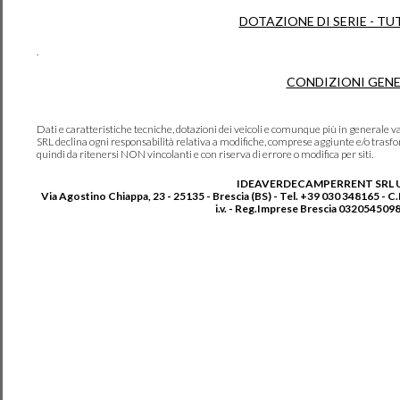
DOTAZIONE DI SERIE - TU
.
CONDIZIONI GENE
Dati e caratteristiche tecniche, dotazioni dei veicoli e comunque più in genera
SRL declina ogni responsabilità relativa a modifiche, comprese aggiunte e/o trasf
quindi da ritenersi NON vincolanti e con riserva di errore o modifica per siti.
IDEAVERDECAMPERRENT SRL 
Via Agostino Chiappa, 23 - 25135 - Brescia (BS) - Tel. +39 030 348165 - C
i.v. - Reg.Imprese Brescia 0320545098