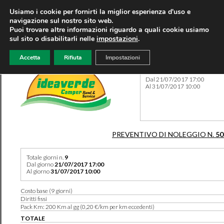
Usiamo i cookie per fornirti la miglior esperienza d'uso e
navigazione sul nostro sito web.
Puoi trovare altre informazioni riguardo a quali cookie usiamo
sul sito o disabilitarli nelle
impostazioni
.
Accetta
Rifiuta
Impostazioni
Preventivo 50195 del 04/05
Dal 21/07/2017 17:00
Al 31/07/2017 10:00
PREVENTIVO DI NOLEGGIO N.
50
Totale giorni n.
9
Dal giorno
21/07/2017 17:00
Al giorno
31/07/2017 10:00
Costo base (9 giorni)
Diritti fissi
Pack Km: 200 Km al gg (0,20 €/km per km eccedenti)
TOTALE