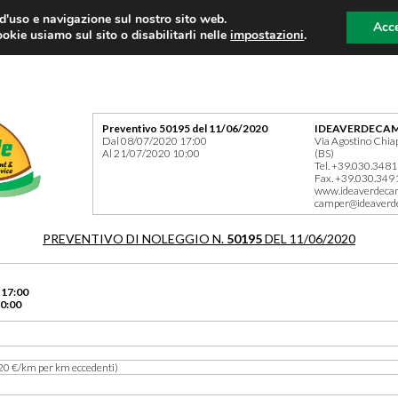
 d'uso e navigazione sul nostro sito web.
Acce
okie usiamo sul sito o disabilitarli nelle
impostazioni
.
Preventivo 50195 del 11/06/2020
IDEAVERDECAM
Dal 08/07/2020 17:00
Via Agostino Chia
Al 21/07/2020 10:00
(BS)
Tel. +39.030.348
Fax. +39.030.349
www.ideaverdeca
camper@ideaverd
PREVENTIVO DI NOLEGGIO N.
50195
DEL 11/06/2020
 17:00
0:00
20 €/km per km eccedenti)