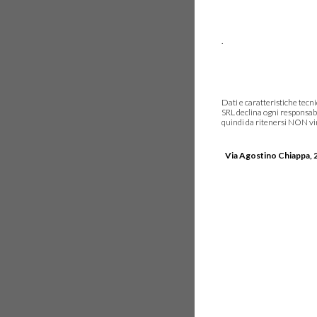
.
Dati e caratteristiche tec
SRL declina ogni responsabi
quindi da ritenersi NON vinc
Via Agostino Chiappa, 2