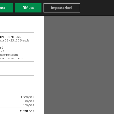
tta
Rifiuta
Impostazioni
PERRENT SRL
ppa, 23 - 25135 Brescia
165
121
mperrent.com
ecamperrent.com
1.500,00 €
90,00 €
480,00 €
2.070,00 €