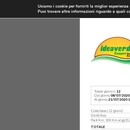
Usiamo i cookie per fornirti la miglior esperienza
Puoi trovare altre informazioni riguardo a quali co
Totale giorni n.
12
Dal giorno
08/07/2020
Al giorno
21/07/2020 1
Costo base (12 giorni)
Diritti fissi
Pack Km: 100 Km al gg (0,
TOTALE