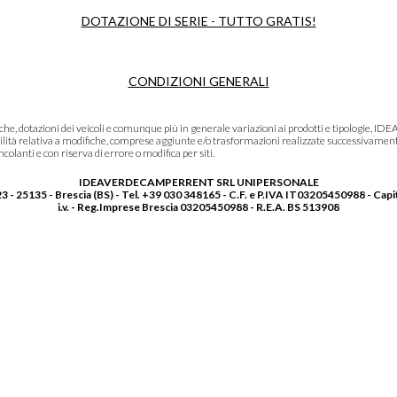
DOTAZIONE DI SERIE - TUTTO GRATIS!
CONDIZIONI GENERALI
niche, dotazioni dei veicoli e comunque più in generale variazioni ai prodotti e tipolo
lità relativa a modifiche, comprese aggiunte e/o trasformazioni realizzate successivament
olanti e con riserva di errore o modifica per siti.
IDEAVERDECAMPERRENT SRL UNIPERSONALE
3 - 25135 - Brescia (BS) - Tel. +39 030 348165 - C.F. e P.IVA IT03205450988 - Capi
i.v. - Reg.Imprese Brescia 03205450988 - R.E.A. BS 513908