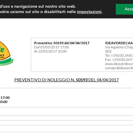
 d'uso e navigazione sul nostro sito web.
Acce
okie usiamo sul sito o disabilitarli nelle
impostazioni
.
Preventivo 50193 del 04/04/2017
IDEAVERDECAM
Dal 05/05/2017 17:00
Via Agostino Chia
Al 15/05/2017 10:00
(BS)
Tel. +39.030.348
Fax. +39.030.349
www.ideaverdeca
camper@ideaverd
PREVENTIVO DI NOLEGGIO N.
50193
DEL 04/04/2017
 17:00
0:00