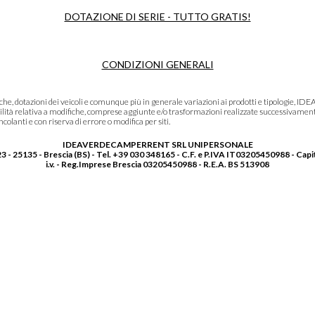
DOTAZIONE DI SERIE - TUTTO GRATIS!
CONDIZIONI GENERALI
niche, dotazioni dei veicoli e comunque più in generale variazioni ai prodotti e tipolo
lità relativa a modifiche, comprese aggiunte e/o trasformazioni realizzate successivament
olanti e con riserva di errore o modifica per siti.
IDEAVERDECAMPERRENT SRL UNIPERSONALE
3 - 25135 - Brescia (BS) - Tel. +39 030 348165 - C.F. e P.IVA IT03205450988 - Capi
i.v. - Reg.Imprese Brescia 03205450988 - R.E.A. BS 513908