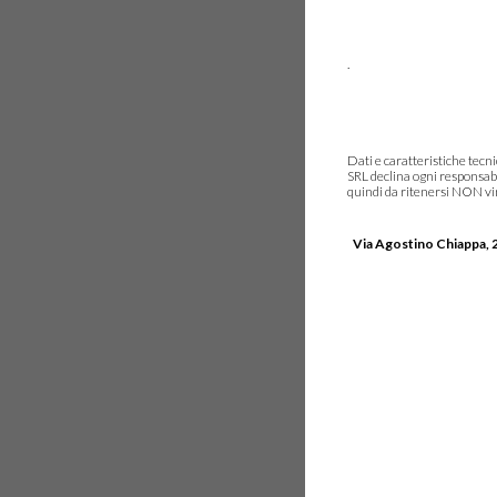
.
Dati e caratteristiche tec
SRL declina ogni responsabi
quindi da ritenersi NON vinc
Via Agostino Chiappa, 2