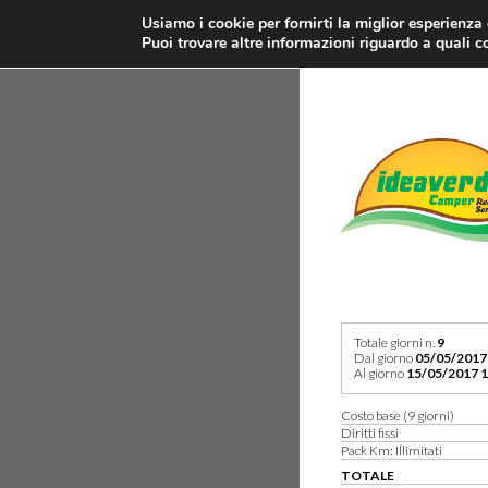
Usiamo i cookie per fornirti la miglior esperienza
Puoi trovare altre informazioni riguardo a quali co
Totale giorni n.
9
Dal giorno
05/05/2017
Al giorno
15/05/2017 1
Costo base (9 giorni)
Diritti fissi
Pack Km: Illimitati
TOTALE