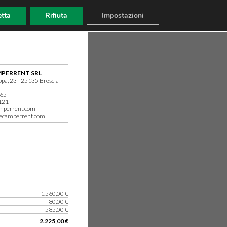
tta
Rifiuta
Impostazioni
PERRENT SRL
ppa, 23 - 25135 Brescia
165
121
mperrent.com
ecamperrent.com
1.560,00 €
80,00 €
585,00 €
2.225,00 €