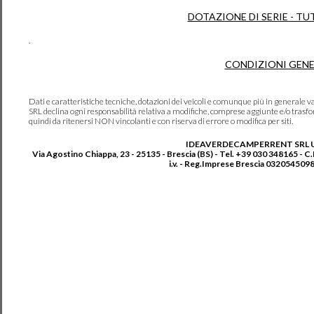
DOTAZIONE DI SERIE - TU
.
CONDIZIONI GENE
Dati e caratteristiche tecniche, dotazioni dei veicoli e comunque più in genera
SRL declina ogni responsabilità relativa a modifiche, comprese aggiunte e/o trasf
quindi da ritenersi NON vincolanti e con riserva di errore o modifica per siti.
IDEAVERDECAMPERRENT SRL 
Via Agostino Chiappa, 23 - 25135 - Brescia (BS) - Tel. +39 030 348165 - C
i.v. - Reg.Imprese Brescia 0320545098