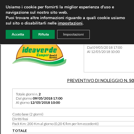
Usiamo i cookie per fornirti la miglior esperienza d'uso e
navigazione sul nostro sito web.
Puoi trovare altre informazioni riguardo a quali cookie usiamo
sul sito o disabilitarli nelle
impostazioni
.
Accetta
Rifiuta
Impostazioni
Preventivo 50193 del 10/05
Dal 09/05/2018 17:00
Al 12/05/2018 10:00
PREVENTIVO DI NOLEGGIO N.
50
Totale giorni n.
2
Dal giorno
09/05/2018 17:00
Al giorno
12/05/2018 10:00
Costo base (2 giorni)
Diritti fissi
Pack Km: 200 Km al giorno (0,20 €/km per km eccedenti)
TOTALE